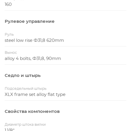
160
Рулевое управление
Руль
steel low rise Ф31,8 620mm
Вынос
alloy 4 bolts, Ф31,8, 90mm
Седло и штырь
Подседельный штырь
XLX frame set alloy flat type
Свойства компонентов
Диаметр штока вилки
1.1/8"