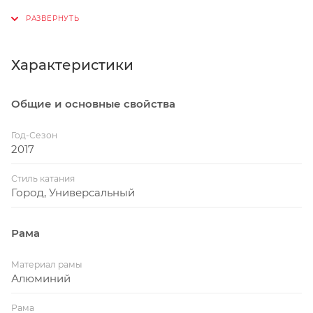
полуинтегрированную рулевую. Жесткая
алюминиевая вилка. Трансмиссия Shimano Claris
2x8. Гидравлические дисковые тормоза Shimano,
вутлки и рулевая на промподшипниках. Идеален
Характеристики
для регулярного поддержания формы в мегаполисе
Общие и основные свойства
Год-Сезон
2017
Стиль катания
Город, Универсальный
Рама
Материал рамы
Алюминий
Рама