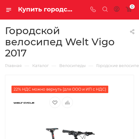
0
Купить городской велосипед Welt Vigo 2017 за 43990.00000000 в Саратове и Энгельсе
Городской
велосипед Welt Vigo
2017
—
—
—
Главная
Каталог
Велосипеды
Городские велосип
22% НДС можно вернуть (для ООО и ИП с НДС)