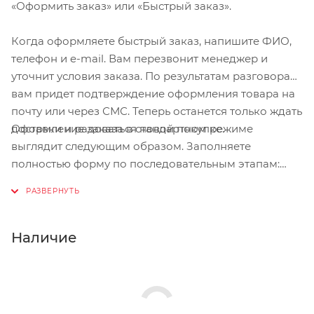
«Оформить заказ» или «Быстрый заказ».
Когда оформляете быстрый заказ, напишите ФИО,
телефон и e-mail. Вам перезвонит менеджер и
уточнит условия заказа. По результатам разговора
вам придет подтверждение оформления товара на
почту или через СМС. Теперь останется только ждать
Оформление заказа в стандартном режиме
доставки и радоваться новой покупке.
выглядит следующим образом. Заполняете
полностью форму по последовательным этапам:
адрес, способ доставки, оплаты, данные о себе.
Советуем в комментарии к заказу написать
информацию, которая поможет курьеру вас найти.
Нажмите кнопку «Оформить заказ».
Наличие