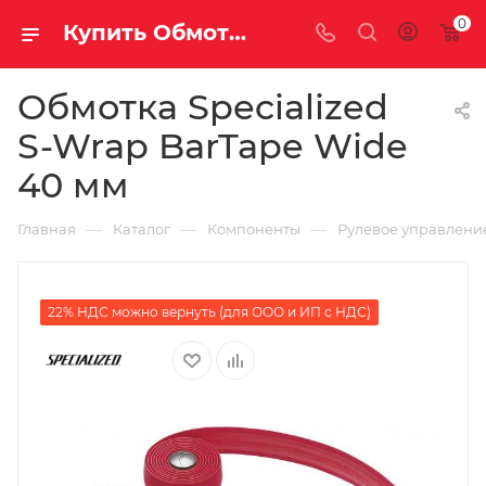
0
Купить Обмотка Specialized S-Wrap BarTape Wide 40 мм за рублей, а со скидкой
Обмотка Specialized
S-Wrap BarTape Wide
40 мм
—
—
—
Главная
Каталог
Компоненты
Рулевое управлени
22% НДС можно вернуть (для ООО и ИП с НДС)