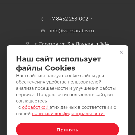
+7 8452 253-002
info@velosaratov.ru
г. Саратов, ул. 3-я Дачная, д. 1к14
Наш сайт использует
файлы Cookies
Наш сайт использует cookie-файлы для
обеспечения удобства пользователей,
анализа посещаемости и улучшения работы
2011-2026 © интернет-магазин спортивных товаров
сервиса. Продолжая использовать сайт, вы
ВелоСаратов. Не является публичной офертой. Все права
соглашаетесь
защищены. Заимствование материалов и фотографий
с
обработкой
этих данных в соответствии с
запрещено.
нашей
политики конфиденциальности.
Принять