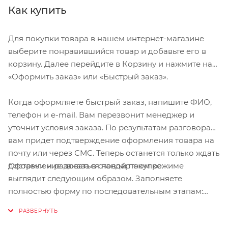
Никелевое покрытие повышает износостойкость и
Как купить
антикоррозийные свойства
Стальное стопорное кольцо кассеты обладает
Для покупки товара в нашем интернет-магазине
стойкостью к коррозии
выберите понравившийся товар и добавьте его в
Предназначена для 10-скоростных цепей HG-X МТБ
корзину. Далее перейдите в Корзину и нажмите на
«Оформить заказ» или «Быстрый заказ».
Когда оформляете быстрый заказ, напишите ФИО,
телефон и e-mail. Вам перезвонит менеджер и
уточнит условия заказа. По результатам разговора
вам придет подтверждение оформления товара на
почту или через СМС. Теперь останется только ждать
Оформление заказа в стандартном режиме
доставки и радоваться новой покупке.
выглядит следующим образом. Заполняете
полностью форму по последовательным этапам:
адрес, способ доставки, оплаты, данные о себе.
Советуем в комментарии к заказу написать