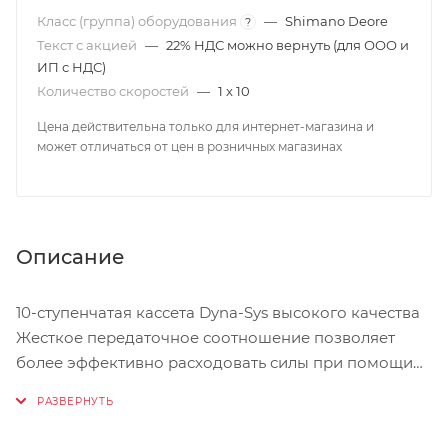
Класс (группа) оборудования
—
Shimano Deore
?
Текст с акцией
—
22% НДС можно вернуть (для ООО и
ИП с НДС)
Количество скоростей
—
1 x 10
Цена действительна только для интернет-магазина и
может отличаться от цен в розничных магазинах
Описание
10-ступенчатая кассета Dyna-Sys высокого качества
Жесткое передаточное соотношение позволяет
более эффективно расходовать силы при помощи
более точного контроля темпа вращения педалей.
Звездочке имеют вырезы и отверстия для снижения
веса без снижения жесткости