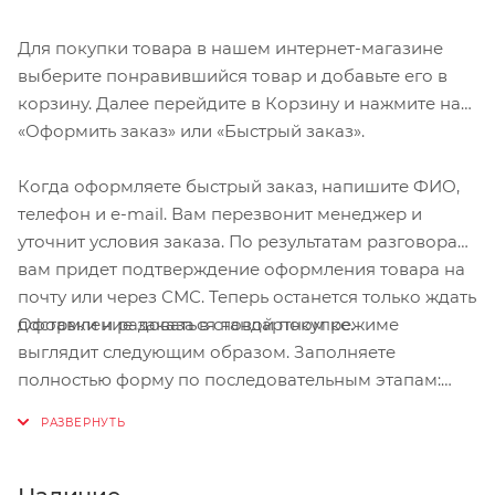
Для покупки товара в нашем интернет-магазине
выберите понравившийся товар и добавьте его в
корзину. Далее перейдите в Корзину и нажмите на
«Оформить заказ» или «Быстрый заказ».
Когда оформляете быстрый заказ, напишите ФИО,
телефон и e-mail. Вам перезвонит менеджер и
уточнит условия заказа. По результатам разговора
вам придет подтверждение оформления товара на
почту или через СМС. Теперь останется только ждать
Оформление заказа в стандартном режиме
доставки и радоваться новой покупке.
выглядит следующим образом. Заполняете
полностью форму по последовательным этапам:
адрес, способ доставки, оплаты, данные о себе.
Советуем в комментарии к заказу написать
информацию, которая поможет курьеру вас найти.
Нажмите кнопку «Оформить заказ».