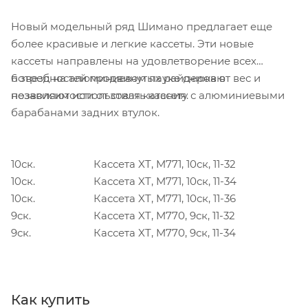
Новый модельный ряд Шимано предлагает еще
более красивые и легкие кассеты. Эти новые
кассеты направлены на удовлетворение всех
потребностей продвинутых райдеров в
6 звезд на алюминиевом пауке снижают вес и
независимости от стиля катания.
позволяют использовать кассету с алюминиевыми
барабанами задних втулок.
10ск.
Кассета XT, M771, 10ск, 11-32
10ск.
Кассета XT, M771, 10ск, 11-34
10ск.
Кассета XT, M771, 10ск, 11-36
9ск.
Кассета XT, M770, 9ск, 11-32
9ск.
Кассета XT, M770, 9ск, 11-34
Как купить