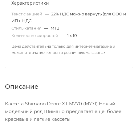
Характеристики
Текст с акцией
—
22% НДС можно вернуть (для ООО и
ИП с НДС)
Стиль катания
—
MTB
Количество скоростей
—
1 x 10
Цена действительна только для интернет-магазина и
может отличаться от цен в розничных магазинах
Описание
Кассета Shimano Deore XT M770 (М771) Новый
модельный ряд Шимано предлагает еще более
красивые и легкие кассеты