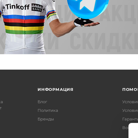
ИНФОРМАЦИЯ
ПОМО
ка
Блог
Услови
т
Политика
Услови
Бренды
Гарант
Вопрос