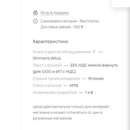
Хочу в подарок
Самовывоз сегодня - бесплатно
Доставка завтра - 500 ₽
Характеристики
Класс (группа) оборудования
—
?
Shimano Altus
Текст с акцией
—
22% НДС можно вернуть
(для ООО и ИП с НДС)
Страна происхождения
—
Япония
Стиль катания
—
MTB
Количество скоростей
—
1 x 8
Цена действительна только для интернет-
магазина и может отличаться от цен в
розничных магазинах