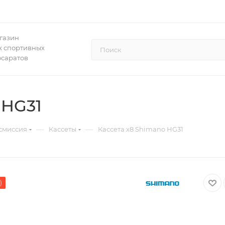
газин
 спортивных
осаратов
 HG31
—
—
смиссия
Кассеты
Кассета x8 Shimano HG31
)