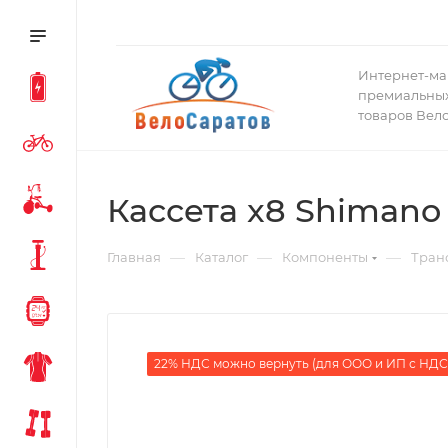
Интернет-ма
премиальных
товаров Вел
Кассета x8 Shimano
—
—
—
Главная
Каталог
Компоненты
Тран
22% НДС можно вернуть (для ООО и ИП с НДС