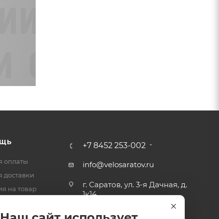
ЩЬ
+7 8452 253-002
я оплаты
info@velosaratov.ru
я доставки
г. Саратов, ул. 3-я Дачная, д.
ия на товар
1к14
-ответ
Наш сайт использует