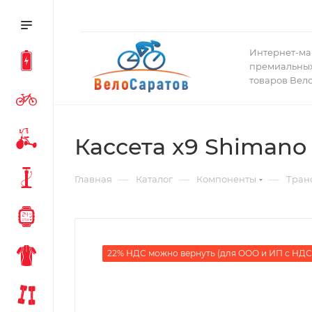
Интернет-ма
премиальных
товаров Вел
Кассета x9 Shimano
—
—
—
Главная
Каталог
Компоненты
Тран
22% НДС можно вернуть (для ООО и ИП с НДС