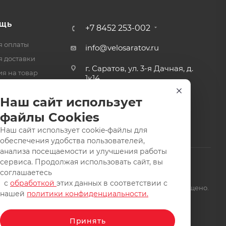
ЩЬ
+7 8452 253-002
я оплаты
info@velosaratov.ru
я доставки
г. Саратов, ул. 3-я Дачная, д.
ия на товар
1к14
-ответ
Наш сайт использует
файлы Cookies
Наш сайт использует cookie-файлы для
обеспечения удобства пользователей,
анализа посещаемости и улучшения работы
сервиса. Продолжая использовать сайт, вы
соглашаетесь
с
обработкой
этих данных в соответствии с
щищены. Заимствование материалов и фотографий запрещено.
нашей
политики конфиденциальности.
Принять