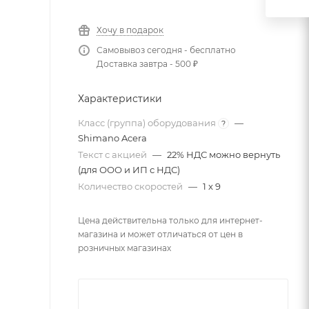
Хочу в подарок
Самовывоз сегодня - бесплатно
Доставка завтра - 500 ₽
Характеристики
Класс (группа) оборудования
—
?
Shimano Acera
Текст с акцией
—
22% НДС можно вернуть
(для ООО и ИП с НДС)
Количество скоростей
—
1 x 9
Цена действительна только для интернет-
магазина и может отличаться от цен в
розничных магазинах