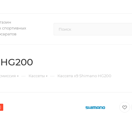
газин
 спортивных
осаратов
 HG200
—
—
смиссия
Кассеты
Кассета x9 Shimano HG200
)