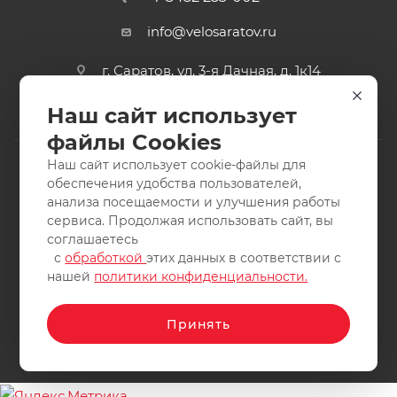
info@velosaratov.ru
г. Саратов, ул. 3-я Дачная, д. 1к14
Наш сайт использует
файлы Cookies
Наш сайт использует cookie-файлы для
обеспечения удобства пользователей,
анализа посещаемости и улучшения работы
2011-2026 © интернет-магазин спортивных товаров
сервиса. Продолжая использовать сайт, вы
ВелоСаратов. Не является публичной офертой. Все права
соглашаетесь
защищены. Заимствование материалов и фотографий
с
обработкой
этих данных в соответствии с
запрещено.
нашей
политики конфиденциальности.
Принять