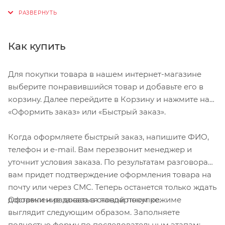
Для уменьшения веса звезды просверлены, без
потери жесткости •
Для 9-скоростных цепей Shimano HG
Как купить
Набор звезд 11-32 зубьев
Вес 313 г
Для покупки товара в нашем интернет-магазине
выберите понравившийся товар и добавьте его в
корзину. Далее перейдите в Корзину и нажмите на
«Оформить заказ» или «Быстрый заказ».
Когда оформляете быстрый заказ, напишите ФИО,
телефон и e-mail. Вам перезвонит менеджер и
уточнит условия заказа. По результатам разговора
вам придет подтверждение оформления товара на
почту или через СМС. Теперь останется только ждать
Оформление заказа в стандартном режиме
доставки и радоваться новой покупке.
выглядит следующим образом. Заполняете
полностью форму по последовательным этапам: