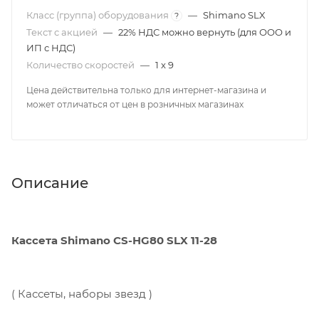
Класс (группа) оборудования
—
Shimano SLX
?
Текст с акцией
—
22% НДС можно вернуть (для ООО и
ИП с НДС)
Количество скоростей
—
1 x 9
Цена действительна только для интернет-магазина и
может отличаться от цен в розничных магазинах
Описание
Кассета Shimano CS-HG80 SLX 11-28
( Кассеты, наборы звезд )