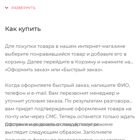
Для уменьшения веса звезды просверлены, без
потери жесткости •
Для 9-скоростных цепей Shimano HG
Как купить
Набор звезд 11-32 зубьев
Вес 313 г
Для покупки товара в нашем интернет-магазине
выберите понравившийся товар и добавьте его в
корзину. Далее перейдите в Корзину и нажмите на
«Оформить заказ» или «Быстрый заказ».
Когда оформляете быстрый заказ, напишите ФИО,
телефон и e-mail. Вам перезвонит менеджер и
уточнит условия заказа. По результатам разговора
вам придет подтверждение оформления товара на
почту или через СМС. Теперь останется только ждать
Оформление заказа в стандартном режиме
доставки и радоваться новой покупке.
выглядит следующим образом. Заполняете
полностью форму по последовательным этапам: