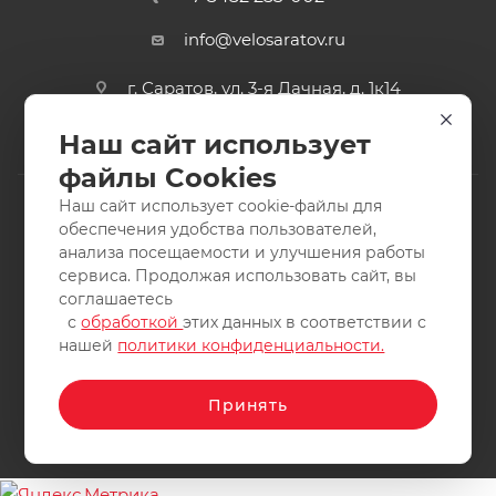
info@velosaratov.ru
г. Саратов, ул. 3-я Дачная, д. 1к14
Наш сайт использует
файлы Cookies
Наш сайт использует cookie-файлы для
обеспечения удобства пользователей,
анализа посещаемости и улучшения работы
2011-2026 © интернет-магазин спортивных товаров
сервиса. Продолжая использовать сайт, вы
ВелоСаратов. Не является публичной офертой. Все права
соглашаетесь
защищены. Заимствование материалов и фотографий
с
обработкой
этих данных в соответствии с
запрещено.
нашей
политики конфиденциальности.
Принять