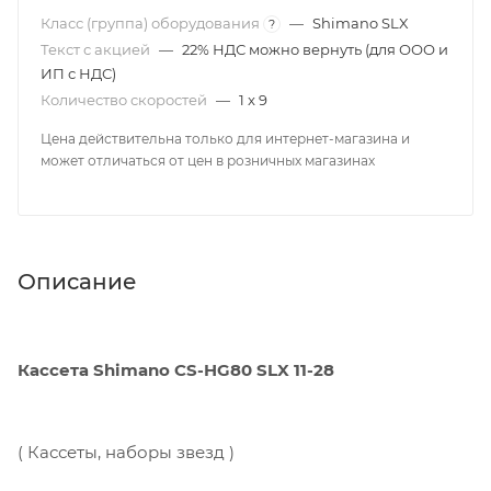
Класс (группа) оборудования
—
Shimano SLX
?
Текст с акцией
—
22% НДС можно вернуть (для ООО и
ИП с НДС)
Количество скоростей
—
1 x 9
Цена действительна только для интернет-магазина и
может отличаться от цен в розничных магазинах
Описание
Кассета Shimano CS-HG80 SLX 11-28
( Кассеты, наборы звезд )