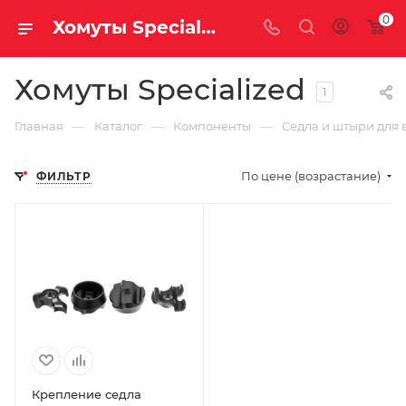
0
Хомуты Specialized
Хомуты Specialized
1
—
—
—
Главная
Каталог
Компоненты
Седла и штыри для 
По цене (возрастание)
ФИЛЬТР
Крепление седла