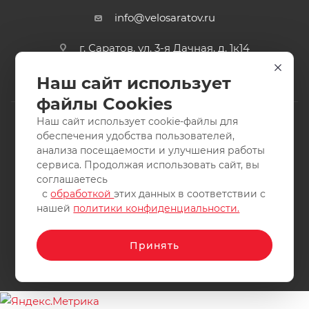
info@velosaratov.ru
г. Саратов, ул. 3-я Дачная, д. 1к14
Наш сайт использует
файлы Cookies
Наш сайт использует cookie-файлы для
обеспечения удобства пользователей,
анализа посещаемости и улучшения работы
2011-2026 © интернет-магазин спортивных товаров
сервиса. Продолжая использовать сайт, вы
ВелоСаратов. Не является публичной офертой. Все права
соглашаетесь
защищены. Заимствование материалов и фотографий
с
обработкой
этих данных в соответствии с
запрещено.
нашей
политики конфиденциальности.
Принять