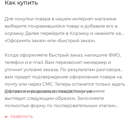
Как купить
Для покупки товара в нашем интернет-магазине
выберите понравившийся товар и добавьте его в
корзину. Далее перейдите в Корзину и нажмите на
«Оформить заказ» или «Быстрый заказ».
Когда оформляете быстрый заказ, напишите ФИО,
телефон и e-mail. Вам перезвонит менеджер и
уточнит условия заказа. По результатам разговора
вам придет подтверждение оформления товара на
почту или через СМС. Теперь останется только ждать
Оформление заказа в стандартном режиме
доставки и радоваться новой покупке.
выглядит следующим образом. Заполняете
полностью форму по последовательным этапам:
адрес, способ доставки, оплаты, данные о себе.
Советуем в комментарии к заказу написать
информацию, которая поможет курьеру вас найти.