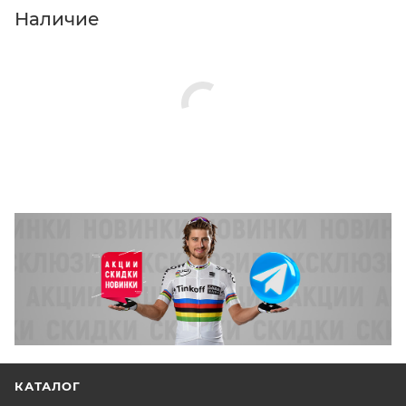
Нажмите кнопку «Оформить заказ».
Наличие
КАТАЛОГ