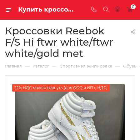
0
Купить кроссовки reebok f/s hi ftwr white/ftwr white/gold met у официального дилера за 2800.00000000 рублей
Кроссовки Reebok
F/S Hi ftwr white/ftwr
white/gold met
—
—
—
Главная
Каталог
Спортивная экипировка
Обувь
22% НДС можно вернуть (для ООО и ИП с НДС)