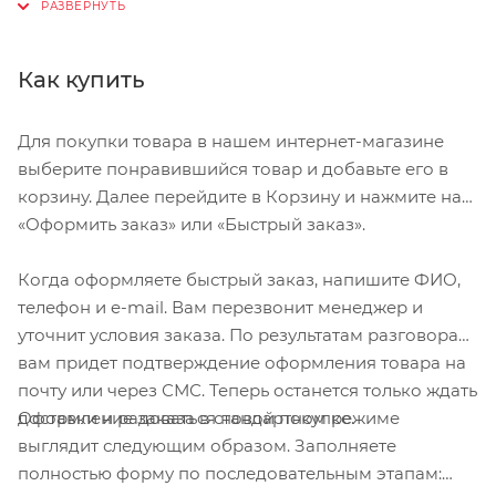
установки в рулевые трубы диаметром от 18.5 до
34 мм
Как купить
Прочный композитный материал
Для покупки товара в нашем интернет-магазине
выберите понравившийся товар и добавьте его в
корзину. Далее перейдите в Корзину и нажмите на
«Оформить заказ» или «Быстрый заказ».
Когда оформляете быстрый заказ, напишите ФИО,
телефон и e-mail. Вам перезвонит менеджер и
уточнит условия заказа. По результатам разговора
вам придет подтверждение оформления товара на
почту или через СМС. Теперь останется только ждать
Оформление заказа в стандартном режиме
доставки и радоваться новой покупке.
выглядит следующим образом. Заполняете
полностью форму по последовательным этапам: