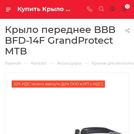
0
Купить Крыло переднее BBB BFD-14F GrandProtect MTB за рублей, а со скидкой
Крыло переднее BBB
BFD-14F GrandProtect
MTB
—
—
—
Главная
Каталог
Аксессуары
Крылья для велосип
22% НДС можно вернуть (для ООО и ИП с НДС)