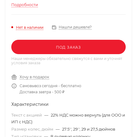
Подробности
Нашли дешевле?
Нет в наличии
ПОД ЗАКАЗ
Наши менеджеры обязательно свяжутся с вами и уточнят
условия заказа
Хочу в подарок
Самовывоз сегодня - бесплатно
Доставка завтра - 500 ₽
Характеристики
Текст с акцией
—
22% НДС можно вернуть (для ООО и
ИП с НДС)
Размер колес, дюйм
—
27.5'', 29'', 29 и 27,5 дюймов
Тип установки
—
В рулевую колонку