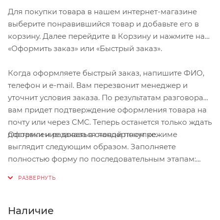
Для покупки товара в нашем интернет-магазине
выберите понравившийся товар и добавьте его в
корзину. Далее перейдите в Корзину и нажмите на
«Оформить заказ» или «Быстрый заказ».
Когда оформляете быстрый заказ, напишите ФИО,
телефон и e-mail. Вам перезвонит менеджер и
уточнит условия заказа. По результатам разговора
вам придет подтверждение оформления товара на
почту или через СМС. Теперь останется только ждать
Оформление заказа в стандартном режиме
доставки и радоваться новой покупке.
выглядит следующим образом. Заполняете
полностью форму по последовательным этапам:
адрес, способ доставки, оплаты, данные о себе.
Советуем в комментарии к заказу написать
информацию, которая поможет курьеру вас найти.
Нажмите кнопку «Оформить заказ».
Наличие