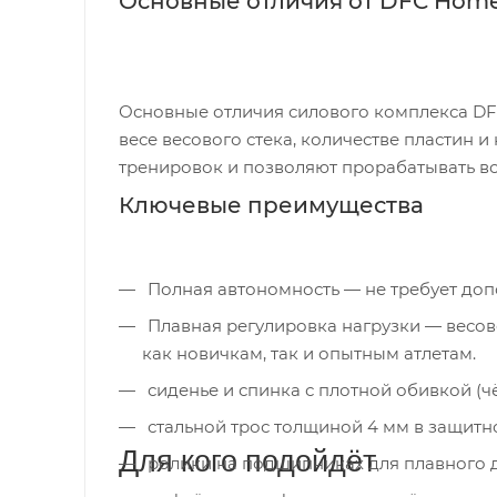
Основные отличия от DFC Hom
Основные отличия силового комплекса D
весе весового стека, количестве пластин
тренировок и позволяют прорабатывать вс
Ключевые преимущества
Полная автономность — не требует доп
Плавная регулировка нагрузки — весовой 
как новичкам, так и опытным атлетам.
сиденье и спинка с плотной обивкой (ч
стальной трос толщиной 4 мм в защитно
Для кого подойдёт
ролики на подшипниках для плавного 