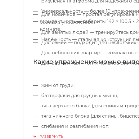
рифлёная платформа для надёжного сц
Универсальность — более 10 упражнений 
Для новичков — простая регулировка н
Компактность — габариты 142 × 100,5 ×
базовые упражнения.
комнате.
Для занятых людей — тренируйтесь дома
Надёжность — стальная конструкция выд
Для семей — подходит для нескольких 
Для небольших квартир — компактные 
Какие упражнения можно выпо
Для экономных — оптимальное соотно
жим от груди;
баттерфляй для грудных мышц;
тяга верхнего блока (для спины и трице
тяга нижнего блока (для спины, бицепса,
сгибания и разгибания ног;
упражнения на пресс и кор;