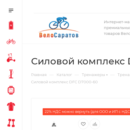
Интернет-ма
премиальных
товаров Вел
Силовой комплекс 
—
—
—
Главная
Каталог
Тренажеры
Трена
Силовой комплекс DFC D7000-60
22% НДС можно вернуть (для ООО и ИП с НДС