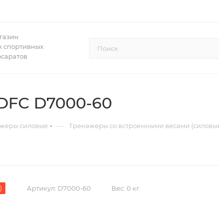
газин
 спортивных
осаратов
DFC D7000-60
—
жеры силовые
Тренажеры со встроенными весами (силовы
)
Артикул:
D7000-60
Вес:
0 кг.