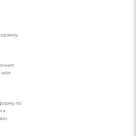
орзину.
точнит
 или
форму по
и к
аз».