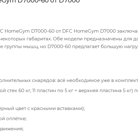
eGym D7000-60 от D7000
FC HomeGym D7000-60 от DFC HomeGym D7000 заключа
 и некоторых габаритах. Обе модели предназначены для 
е группы мышц, но D7000-60 предлагает большую нагруз
олнительных снарядов: всё необходимое уже в комплект
стек 60 кг, 11 пластин по 5 кг + верхняя пластина 5 кг) 
ёрный цвет с красными вставками);
й оплётке;
движения;