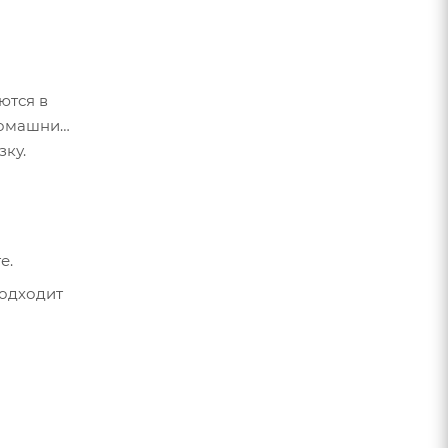
ются в
домашних
ку.
е.
подходит