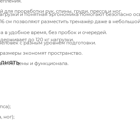
епления.
для проработки рук, спины, груди, пресса и ног.
агрузки и понятная эргономика помогают безопасно ос
 216 см позволяют разместить тренажёр даже в небольшо
 в удобное время, без пробок и очередей.
ерживает до 120 кг нагрузки.
человек с разным уровнем подготовки.
размеры экономят пространство.
лнять
шение цены и функционала.
пса);
 ног);