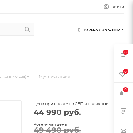
ВОЙТИ
+7 8452 253-002
0
0
—
—
е комплексы)
Мультистанции
0
Цена при оплате по СБП и наличные
44 990
руб.
Розничная цена
49 490
руб.