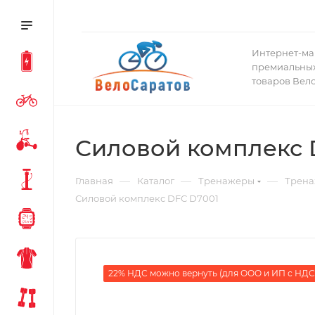
Интернет-ма
премиальных
товаров Вел
Силовой комплекс 
—
—
—
Главная
Каталог
Тренажеры
Трена
Силовой комплекс DFC D7001
22% НДС можно вернуть (для ООО и ИП с НДС