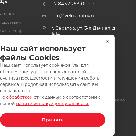
ЩЬ
+7 8452 253-002
я оплаты
info@velosaratov.ru
я доставки
г. Саратов, ул. 3-я Дачная, д.
ия на товар
1к14
-ответ
Наш сайт использует
файлы Cookies
Наш сайт использует cookie-файлы для
обеспечения удобства пользователей,
анализа посещаемости и улучшения работы
сервиса. Продолжая использовать сайт, вы
соглашаетесь
с
обработкой
этих данных в соответствии с
щищены. Заимствование материалов и фотографий запрещено.
нашей
политики конфиденциальности.
Принять