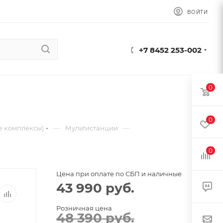
ВОЙТИ
+7 8452 253-002
0
0
—
—
е комплексы)
Мультистанции
0
Цена при оплате по СБП и наличные
43 990
руб.
Розничная цена
48 390
руб.