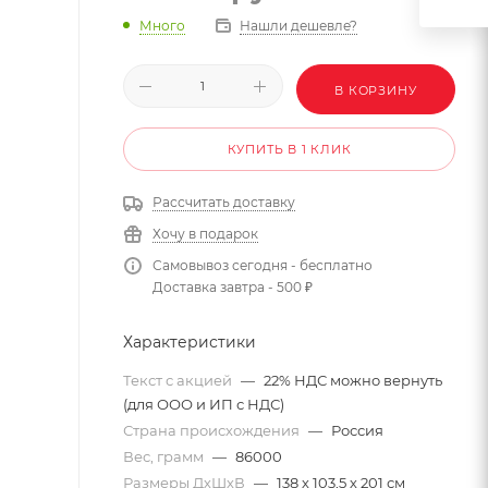
Много
Нашли дешевле?
В КОРЗИНУ
КУПИТЬ В 1 КЛИК
Рассчитать доставку
Хочу в подарок
Самовывоз сегодня - бесплатно
Доставка завтра - 500 ₽
Характеристики
Текст с акцией
—
22% НДС можно вернуть
(для ООО и ИП с НДС)
Страна происхождения
—
Россия
Вес, грамм
—
86000
Размеры ДхШхВ
—
138 х 103,5 х 201 см