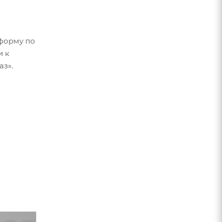
форму по
и к
аз».