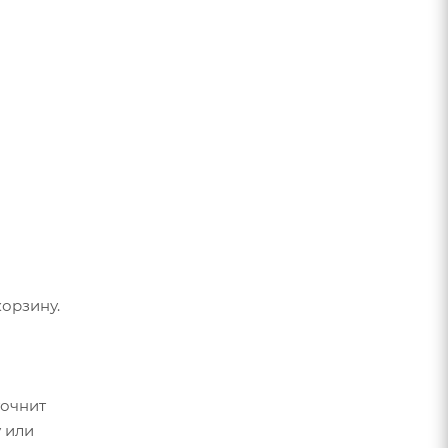
орзину.
точнит
 или