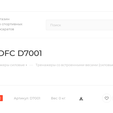
газин
 спортивных
осаратов
DFC D7001
—
жеры силовые
Тренажеры со встроенными весами (силовы
)
Артикул:
D7001
Вес:
0 кг.