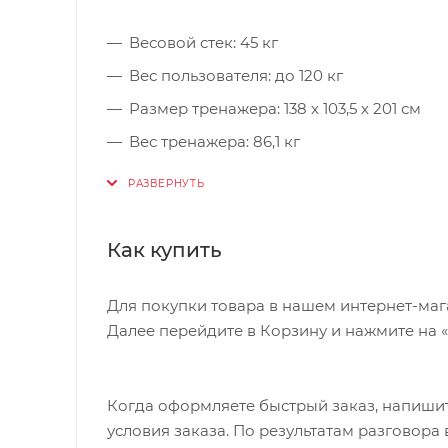
Весовой стек: 45 кг
Вес пользователя: до 120 кг
Размер тренажера: 138 х 103,5 х 201 см
Вес тренажера: 86,1 кг
Размер / вес упаковки 1: 184 х 46,5 х 19 см 
Размер / вес упаковки 2: 38 х 19 х 31,5 см / 
Размер / вес упаковки 3: 38 х 19 х 23,5 см /
Как купить
Страна производства: Китай
Для покупки товара в нашем интернет-маг
Гарантия: 12 месяцев
Далее перейдите в Корзину и нажмите на 
Когда оформляете быстрый заказ, напишит
условия заказа. По результатам разговор