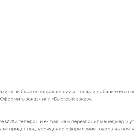
/ 44,2 кг
28,1 кг
 17,8 кг
азине выберите понравившийся товар и добавьте его в к
«Оформить заказ» или «Быстрый заказ».
е ФИО, телефон и e-mail. Вам перезвонит менеджер и у
а вам придет подтверждение оформления товара на почту