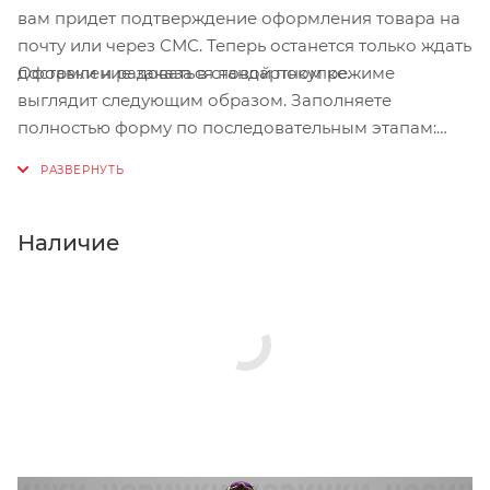
вам придет подтверждение оформления товара на
почту или через СМС. Теперь останется только ждать
Оформление заказа в стандартном режиме
доставки и радоваться новой покупке.
выглядит следующим образом. Заполняете
полностью форму по последовательным этапам:
адрес, способ доставки, оплаты, данные о себе.
Советуем в комментарии к заказу написать
информацию, которая поможет курьеру вас найти.
Нажмите кнопку «Оформить заказ».
Наличие