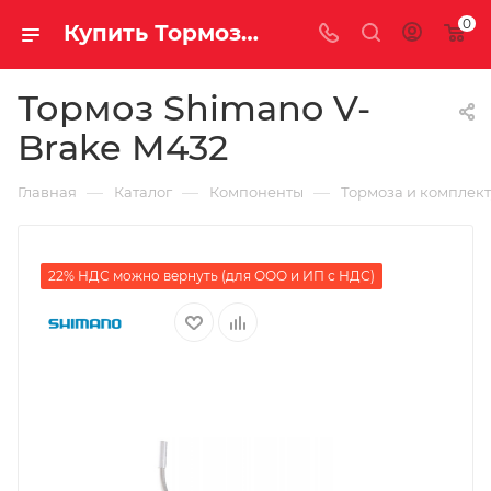
0
Купить Тормоз Shimano V-Brake M432 за рублей, а со скидкой
Тормоз Shimano V-
Brake M432
—
—
—
Главная
Каталог
Компоненты
Тормоза и комплек
22% НДС можно вернуть (для ООО и ИП с НДС)