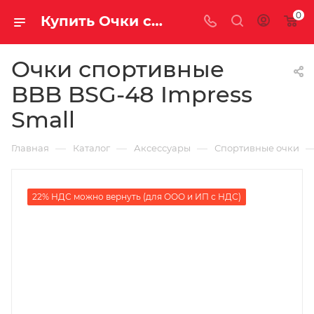
0
Купить Очки спортивные BBB BSG-48 Impress Small за рублей, а со скидкой
Очки спортивные
BBB BSG-48 Impress
Small
—
—
—
Главная
Каталог
Аксессуары
Спортивные очки
22% НДС можно вернуть (для ООО и ИП с НДС)