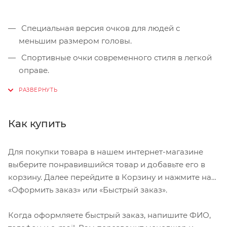
Специальная версия очков для людей с
меньшим размером головы.
Спортивные очки современного стиля в легкой
оправе.
Сменные поликарбонатные линзы.
Форма линз обеспечивает защиту от солнца,
пыли и ветра.
Как купить
100% защита от ультрафиолета.
Поликарбонатная оправа с регулируемой
Для покупки товара в нашем интернет-магазине
переносицей.
выберите понравившийся товар и добавьте его в
корзину. Далее перейдите в Корзину и нажмите на
Мешочек для хранения в комплекте.
«Оформить заказ» или «Быстрый заказ».
Дополнительные линзы в комплекте: желтая и
прозрачная.
Когда оформляете быстрый заказ, напишите ФИО,