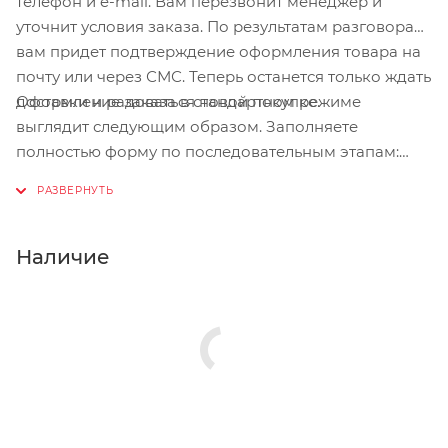
телефон и e-mail. Вам перезвонит менеджер и
уточнит условия заказа. По результатам разговора
вам придет подтверждение оформления товара на
почту или через СМС. Теперь останется только ждать
Оформление заказа в стандартном режиме
доставки и радоваться новой покупке.
выглядит следующим образом. Заполняете
полностью форму по последовательным этапам:
адрес, способ доставки, оплаты, данные о себе.
Советуем в комментарии к заказу написать
информацию, которая поможет курьеру вас найти.
Нажмите кнопку «Оформить заказ».
Наличие