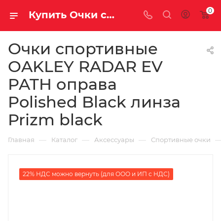
0
Купить Очки спортивные OAKLEY RADAR EV PATH оправа Polished Black линза Prizm black за рублей, а со скидкой
Очки спортивные
OAKLEY RADAR EV
PATH оправа
Polished Black линза
Prizm black
—
—
—
Главная
Каталог
Аксессуары
Спортивные очки
22% НДС можно вернуть (для ООО и ИП с НДС)