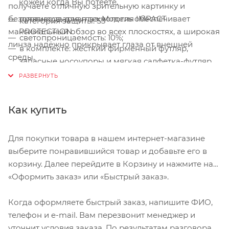
кожей когда Вы потеете.
получаете отличную зрительную картинку и
безопасность для глаз. Модель обеспечивает
противоударная технология IMPACT
категория защиты: S3
максимальный обзор во всех плоскостях, а широкая
PROTECTION
светопроницаемость: 10%;
линза надёжно прикрывает глаза от внешней
в комплекте: жесткий фирменный футляр,
среды.
запасные носоупоры и мягкая салфетка-футляр.
сплошная линза без контура обеспечивает
Особенности:
непревзойдённую широту обзора.
версия Radar Path отличается большей
Как купить
площадью линзы — её края могут соприкасаться
со скулами на широких лицах.
Для покупки товара в нашем интернет-магазине
материал линз: PLUTONITE® на 100% процентов
выберите понравившийся товар и добавьте его в
защищают от УФ-лучей A, B и С, а также от
корзину. Далее перейдите в Корзину и нажмите на
вредного излучения "синего" спектра с длиной
«Оформить заказ» или «Быстрый заказ».
волны до 400 нм
Когда оформляете быстрый заказ, напишите ФИО,
линзы: сферическая, с зеркальным покрытием,
телефон и e-mail. Вам перезвонит менеджер и
устраняет 90% окружающего света и блокирует
уточнит условия заказа. По результатам разговора