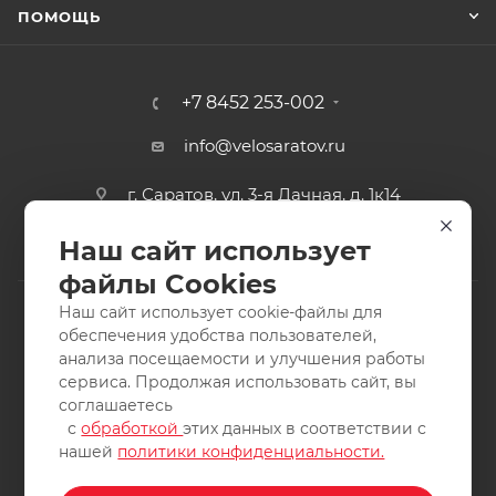
ПОМОЩЬ
+7 8452 253-002
info@velosaratov.ru
г. Саратов, ул. 3-я Дачная, д. 1к14
Наш сайт использует
файлы Cookies
Наш сайт использует cookie-файлы для
обеспечения удобства пользователей,
анализа посещаемости и улучшения работы
2011-2026 © интернет-магазин спортивных товаров
сервиса. Продолжая использовать сайт, вы
ВелоСаратов. Не является публичной офертой. Все права
соглашаетесь
защищены. Заимствование материалов и фотографий
с
обработкой
этих данных в соответствии с
запрещено.
нашей
политики конфиденциальности.