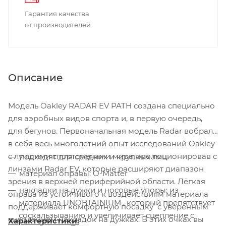
Гарантия качества
от производителей
Описание
Модель Oakley RADAR EV PATH создана специально
для аэробных видов спорта и, в первую очередь,
для бегунов. Первоначальная модель Radar вобрала
в себя весь многолетний опыт исследований Oakley
с лучшими спортсменами мира, эволюционировав с
подходят для средних и крупных лиц.
линзами Radar EV, которые расширяют диапазон
материал оправы: O-Matter
зрения в верхней периферийной области. Лёгкая
накладки на дужки и носовые упоры: из
оправа из устойчивого к воздействиям материала
материала UNOBTAINIUM , который препятствует
поддерживает комфортную посадку с уверенным
соскальзыванию и увеличивает сцепление с
сцеплением накладок на дужках. В этих очках вы
Характеристики: