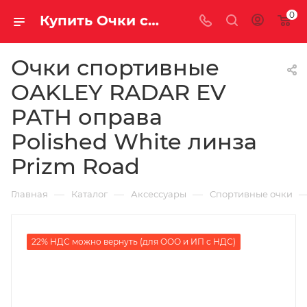
0
Купить Очки спортивные OAKLEY RADAR EV PATH оправа Polished White линза Prizm Road за рублей, а со скидкой
Очки спортивные
OAKLEY RADAR EV
PATH оправа
Polished White линза
Prizm Road
—
—
—
Главная
Каталог
Аксессуары
Спортивные очки
22% НДС можно вернуть (для ООО и ИП с НДС)