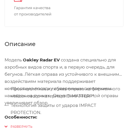
Гарантия качества
от производителей
Описание
Модель
Oakley Radar EV
создана специально для
аэробных видов спорта и, в первую очередь, для
бегунов. Лёгкая оправа из устойчивого к внешним
воздействиям материала поддерживает
комфортную посадку с уверенным сцеплением
Прочная,легкая и гибкая оправа из фирменного
накладок на дужках. Отсутствие закрытой оправы
нейлонового материала O‑MATTER™.
увеличивает обзор.
Технология защиты от ударов IMPACT
PROTECTION.
Особенности:
Уникальная технология поляризации