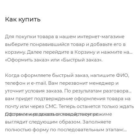
- PRIZMROAD . В отличии от других
производителей линзы однослойные, а
поляризатор добавлен на молекулярном уровне
Как купить
в сам полимер, это исключает расслоение линзы.
Линзы из PLUTONITE® обеспечивают лучшую
Для покупки товара в нашем интернет-магазине
защиту от UVA / UVB / UVC излучений.
выберите понравившийся товар и добавьте его в
корзину. Далее перейдите в Корзину и нажмите на
Оптимизированный периферийный обзор c
«Оформить заказ» или «Быстрый заказ».
технологией HDO позволяет добиться
максимальной чистоты и чёткости линз, не
Когда оформляете быстрый заказ, напишите ФИО,
искажая видение во всем поле зрения.
телефон и e-mail. Вам перезвонит менеджер и
Специально спроектированная конструкция с
уточнит условия заказа. По результатам разговора
оптимальной вентиляцией.
вам придет подтверждение оформления товара на
Носовые упоры и дужки из
почту или через СМС. Теперь останется только ждать
материала UNOBTAINIUM держат очки на месте,
Оформление заказа в стандартном режиме
доставки и радоваться новой покупке.
увеличивая сцепление несмотря на запотевание.
выглядит следующим образом. Заполняете
полностью форму по последовательным этапам:
В комплект входит жесткий чехол для хранения.
адрес, способ доставки, оплаты, данные о себе.