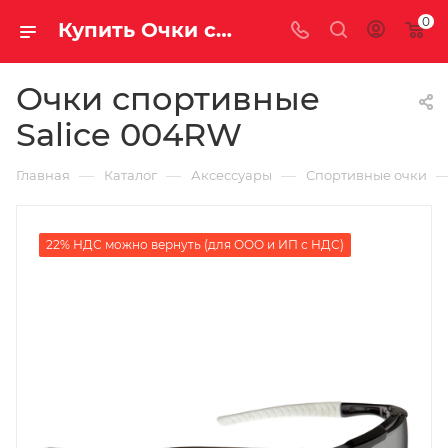
0
Купить Очки спортивные Salice 004RW за рублей, а со скидкой
Очки спортивные
Salice 004RW
—
—
—
Главная
Каталог
Аксессуары
Спортивные очки
22% НДС можно вернуть (для ООО и ИП с НДС)