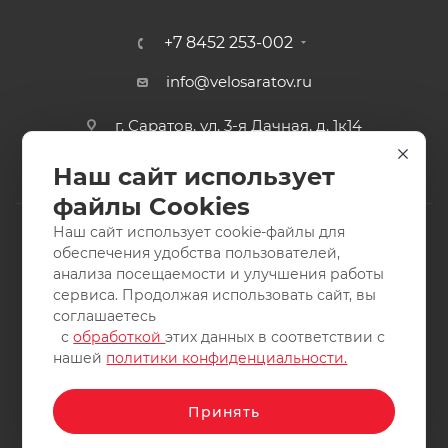
+7 8452 253-002
info@velosaratov.ru
г. Саратов, ул. 3-я Дачная, д. 1к14
Наш сайт использует
файлы Cookies
Наш сайт использует cookie-файлы для
обеспечения удобства пользователей,
анализа посещаемости и улучшения работы
2011-2026 © интернет-магазин спортивных товаров
сервиса. Продолжая использовать сайт, вы
ВелоСаратов. Не является публичной офертой. Все права
соглашаетесь
защищены. Заимствование материалов и фотографий
с
обработкой
этих данных в соответствии с
запрещено.
нашей
политики конфиденциальности.
Принять