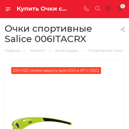
0
Купить Очки спортивные Salice 006ITACRX за рублей, а со скидкой
Очки спортивные
Salice 006ITACRX
—
—
—
Главная
Каталог
Аксессуары
Спортивные очки
22% НДС можно вернуть (для ООО и ИП с НДС)