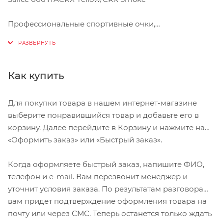
Профессиональные спортивные очки,
разработанные совместно с Алессандро Петакки.
Признаны лучшими на тесте Cycling Plus среди
ведущих велосипедистов Италии.
Единая линза обеспечивает абсолютный обзор.
Как купить
Оправа из гриламида и вставки из резины Megol на
всех контактных точках.
Для покупки товара в нашем интернет-магазине
Специальная серия - с цветами итальянского флага.
выберите понравившийся товар и добавьте его в
CRX - фотохромная линза-"хамелеон". Линза
корзину. Далее перейдите в Корзину и нажмите на
темнеет или светлеет в зависимости от освещения.
«Оформить заказ» или «Быстрый заказ».
Устойчивые к царапинам линзы IDRO с водо- и
пылеотталкивающей обработкой для оптимальной
Когда оформляете быстрый заказ, напишите ФИО,
видимости.
телефон и e-mail. Вам перезвонит менеджер и
В комплекте - прозрачные вентилируемые линзы из
уточнит условия заказа. По результатам разговора
поликарбоната, термоформованный футляр и
вам придет подтверждение оформления товара на
салфетка из микрофибры.
почту или через СМС. Теперь останется только ждать