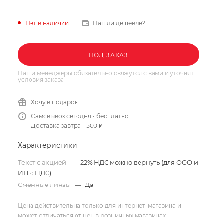
Нашли дешевле?
Нет в наличии
ПОД ЗАКАЗ
Наши менеджеры обязательно свяжутся с вами и уточнят
условия заказа
Хочу в подарок
Самовывоз сегодня - бесплатно
Доставка завтра - 500 ₽
Характеристики
Текст с акцией
—
22% НДС можно вернуть (для ООО и
ИП с НДС)
Сменные линзы
—
Да
Цена действительна только для интернет-магазина и
может отличаться от цен в розничных магазинах