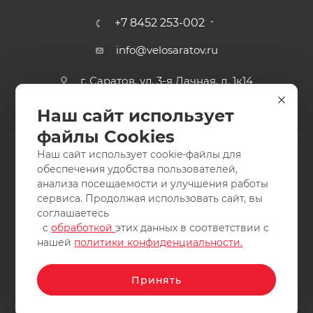
+7 8452 253-002
info@velosaratov.ru
г. Саратов, ул. 3-я Дачная, д. 1к14
Наш сайт использует
файлы Cookies
Наш сайт использует cookie-файлы для
обеспечения удобства пользователей,
анализа посещаемости и улучшения работы
2011-2026 © интернет-магазин спортивных товаров
сервиса. Продолжая использовать сайт, вы
ВелоСаратов. Не является публичной офертой. Все права
соглашаетесь
защищены. Заимствование материалов и фотографий
с
обработкой
этих данных в соответствии с
запрещено.
нашей
политики конфиденциальности.
Принять