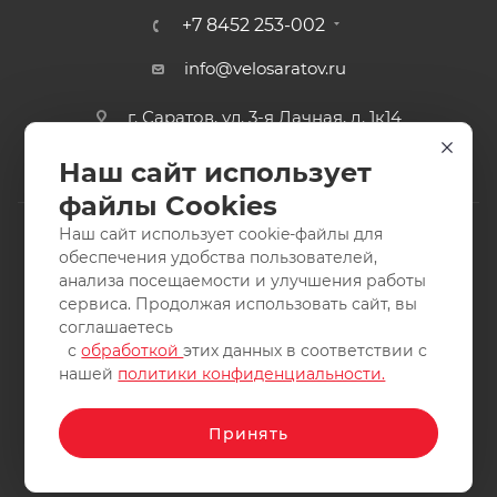
+7 8452 253-002
info@velosaratov.ru
г. Саратов, ул. 3-я Дачная, д. 1к14
Наш сайт использует
файлы Cookies
Наш сайт использует cookie-файлы для
обеспечения удобства пользователей,
анализа посещаемости и улучшения работы
2011-2026 © интернет-магазин спортивных товаров
сервиса. Продолжая использовать сайт, вы
ВелоСаратов. Не является публичной офертой. Все права
соглашаетесь
защищены. Заимствование материалов и фотографий
с
обработкой
этих данных в соответствии с
запрещено.
нашей
политики конфиденциальности.
Принять