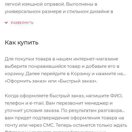
легкой изящной оправой. Выполнены в
универсальном размере и стильном дизайне в
цветах итальянского флага.
Прочная гибкая оправа оснащена резиновыми
вставками в местах контакта с кожей для
Как купить
предотвращения соскальзывания и увеличения
комфорта.
Для покупки товара в нашем интернет-магазине
выберите понравившийся товар и добавьте его в
Комплектуются линзами RW - многослойные линзы
корзину. Далее перейдите в Корзину и нажмите на
с зеркальным покрытием, убирают блики и
«Оформить заказ» или «Быстрый заказ».
увеличивают контрастность.
Линзы также имеют специальное покрытие,
Когда оформляете быстрый заказ, напишите ФИО,
защищающее от царапин, воды и пыли - все для
телефон и e-mail. Вам перезвонит менеджер и
обеспечения наилучшей видимости.
уточнит условия заказа. По результатам разговора
вам придет подтверждение оформления товара на
В комплект входят:
почту или через СМС. Теперь останется только ждать