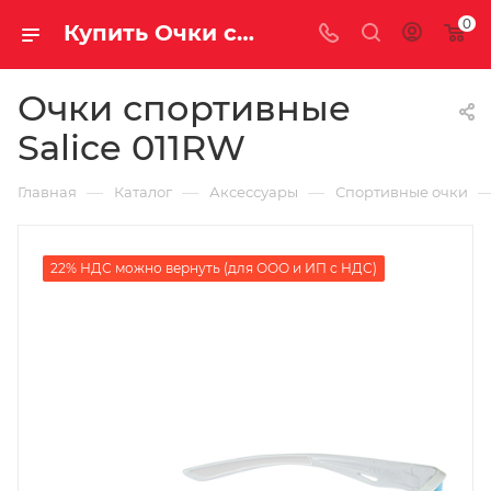
0
Купить Очки спортивные Salice 011RW за рублей, а со скидкой
Очки спортивные
Salice 011RW
—
—
—
Главная
Каталог
Аксессуары
Спортивные очки
22% НДС можно вернуть (для ООО и ИП с НДС)