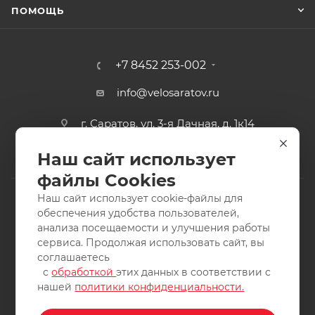
ПОМОЩЬ
+7 8452 253-002
info@velosaratov.ru
г. Саратов, ул. 3-я Дачная, д. 1к14
Наш сайт использует
файлы Cookies
Наш сайт использует cookie-файлы для
обеспечения удобства пользователей,
анализа посещаемости и улучшения работы
2011-2026 © интернет-магазин спортивных товаров
сервиса. Продолжая использовать сайт, вы
ВелоСаратов. Не является публичной офертой. Все права
соглашаетесь
защищены. Заимствование материалов и фотографий
с
обработкой
этих данных в соответствии с
запрещено.
нашей
политики конфиденциальности.