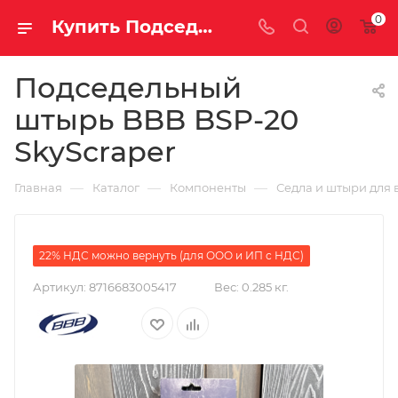
0
Купить Подседельный штырь BBB BSP-20 SkyScraper за рублей, а со скидкой
Подседельный
штырь BBB BSP-20
SkyScraper
—
—
—
Главная
Каталог
Компоненты
Седла и штыри для 
22% НДС можно вернуть (для ООО и ИП с НДС)
Артикул:
8716683005417
Вес:
0.285 кг.