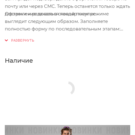
почту или через СМС. Теперь останется только ждать
Оформление заказа в стандартном режиме
доставки и радоваться новой покупке.
выглядит следующим образом. Заполняете
полностью форму по последовательным этапам:
адрес, способ доставки, оплаты, данные о себе.
Советуем в комментарии к заказу написать
информацию, которая поможет курьеру вас найти.
Нажмите кнопку «Оформить заказ».
Наличие