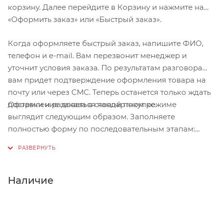
корзину. Далее перейдите в Корзину и нажмите на
«Оформить заказ» или «Быстрый заказ».
Когда оформляете быстрый заказ, напишите ФИО,
телефон и e-mail. Вам перезвонит менеджер и
уточнит условия заказа. По результатам разговора
вам придет подтверждение оформления товара на
почту или через СМС. Теперь останется только ждать
Оформление заказа в стандартном режиме
доставки и радоваться новой покупке.
выглядит следующим образом. Заполняете
полностью форму по последовательным этапам:
адрес, способ доставки, оплаты, данные о себе.
Советуем в комментарии к заказу написать
информацию, которая поможет курьеру вас найти.
Нажмите кнопку «Оформить заказ».
Наличие