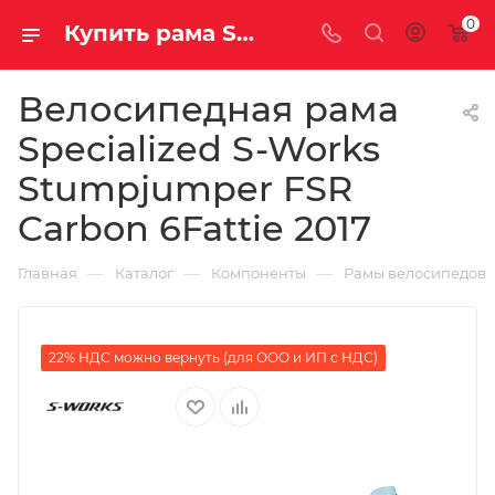
0
Купить рама Specialized S-Works Stumpjumper FSR Carbon 6Fattie 2017 на колеса 27.5+ за 956890.00000000 руб. вес грамм в Саратове и Энгельсе
Велосипедная рама
Specialized S-Works
Stumpjumper FSR
Carbon 6Fattie 2017
—
—
—
Главная
Каталог
Компоненты
Рамы велосипедов
22% НДС можно вернуть (для ООО и ИП с НДС)