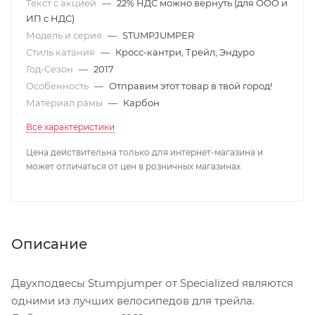
Текст с акцией
—
22% НДС можно вернуть (для ООО и
ИП с НДС)
Модель и серия
—
STUMPJUMPER
Стиль катания
—
Кросс-кантри, Трейл, Эндуро
Год-Сезон
—
2017
Особенность
—
Отправим этот товар в твой город!
Материал рамы
—
Карбон
Все характеристики
Цена действительна только для интернет-магазина и
может отличаться от цен в розничных магазинах
Описание
Двухподвесы Stumpjumper от Specialized являются
одними из лучших велосипедов для трейла.