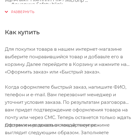
Материал: Diamond Lite / Microrip
фонарика Safety blink
Вес: 620 грамм
Объём: 18 литров
Размеры: 45x31x18 см
Как купить
Представленный на фотографии шлем в комплект не входит
Для покупки товара в нашем интернет-магазине
выберите понравившийся товар и добавьте его в
корзину. Далее перейдите в Корзину и нажмите на
«Оформить заказ» или «Быстрый заказ».
Когда оформляете быстрый заказ, напишите ФИО,
телефон и e-mail. Вам перезвонит менеджер и
уточнит условия заказа. По результатам разговора
вам придет подтверждение оформления товара на
почту или через СМС. Теперь останется только ждать
Оформление заказа в стандартном режиме
доставки и радоваться новой покупке.
выглядит следующим образом. Заполняете