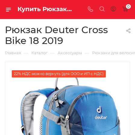
0
Купить Рюкзак Deuter Cross Bike 18 2019 за рублей, а со скидкой
Рюкзак Deuter Cross
Bike 18 2019
—
—
—
Главная
Каталог
Аксессуары
Рюкзаки для велоси
22% НДС можно вернуть (для ООО и ИП с НДС)