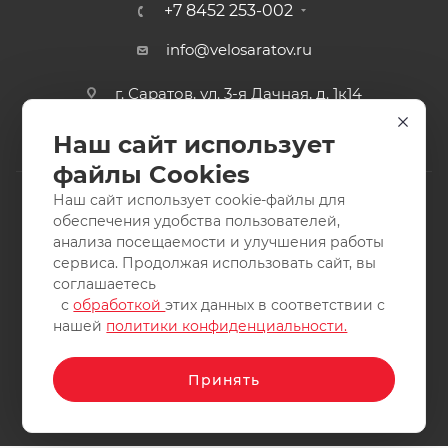
+7 8452 253-002
info@velosaratov.ru
г. Саратов, ул. 3-я Дачная, д. 1к14
Наш сайт использует
файлы Cookies
Наш сайт использует cookie-файлы для
обеспечения удобства пользователей,
анализа посещаемости и улучшения работы
2011-2026 © интернет-магазин спортивных товаров
сервиса. Продолжая использовать сайт, вы
ВелоСаратов. Не является публичной офертой. Все права
соглашаетесь
защищены. Заимствование материалов и фотографий
с
обработкой
этих данных в соответствии с
запрещено.
нашей
политики конфиденциальности.
Принять