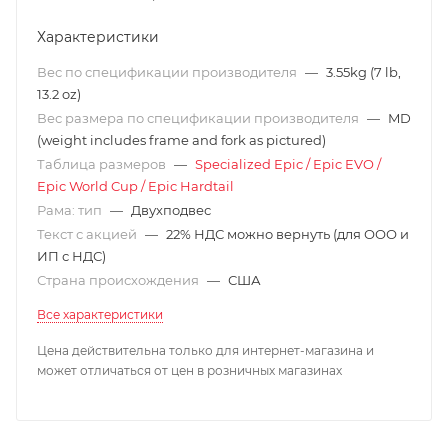
Характеристики
Вес по спецификации производителя
—
3.55kg (7 lb,
13.2 oz)
Вес размера по спецификации производителя
—
MD
(weight includes frame and fork as pictured)
Таблица размеров
—
Specialized Epic / Epic EVO /
Epic World Cup / Epic Hardtail
Рама: тип
—
Двухподвес
Текст с акцией
—
22% НДС можно вернуть (для ООО и
ИП с НДС)
Страна происхождения
—
США
Все характеристики
Цена действительна только для интернет-магазина и
может отличаться от цен в розничных магазинах