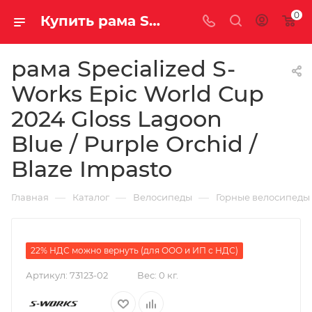
0
Купить рама Specialized S-Works Epic World Cup 2024 Gloss Lagoon Blue / Purple Orchid / Blaze Impasto за рублей, а со скидкой 752 700 руб.
рама Specialized S-
Works Epic World Cup
2024 Gloss Lagoon
Blue / Purple Orchid /
Blaze Impasto
—
—
—
Главная
Каталог
Велосипеды
Горные велосипеды
22% НДС можно вернуть (для ООО и ИП с НДС)
Артикул:
73123-02
Вес:
0 кг.