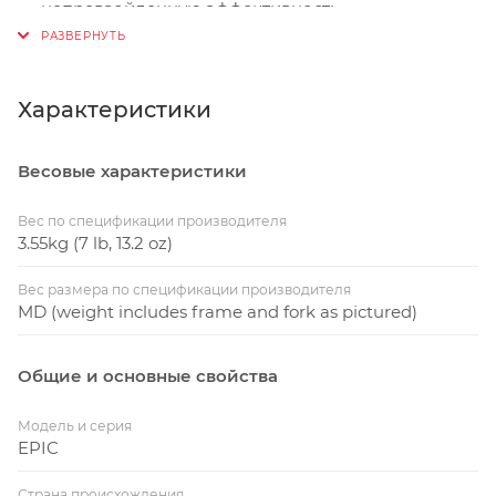
непревзойденную эффективность
педалирования и готов к самым трудным
спускам, которые ты только можешь себе
представить – никаких переключателей
Характеристики
блокировки не требуется.
Совершенно новый подседельный штырь Control
Весовые характеристики
SL является одним из самых легких на рынке, что
еще больше сокращает вес, позволяя
Вес по спецификации производителя
преодолевать подъемы максимально легко.
3.55kg (7 lb, 13.2 oz)
Совершенно новая вилка SID SL BRAIN
Вес размера по спецификации производителя
обеспечивает 110-миллиметровую эффективность
MD (weight includes frame and fork as pictured)
поглощения ударов для обеспечения
максимальной эффективности.
Общие и основные свойства
Модель и серия
EPIC
Страна происхождения