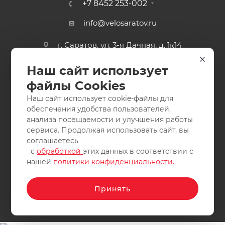
+7 8452 253-002
info@velosaratov.ru
г. Саратов, ул. 3-я Дачная, д. 1к14
Наш сайт использует
файлы Cookies
Наш сайт использует cookie-файлы для
обеспечения удобства пользователей,
анализа посещаемости и улучшения работы
2011-2026 © интернет-магазин спортивных товаров
сервиса. Продолжая использовать сайт, вы
ВелоСаратов. Не является публичной офертой. Все права
соглашаетесь
защищены. Заимствование материалов и фотографий
с
обработкой
этих данных в соответствии с
запрещено.
нашей
политики конфиденциальности.
Принять