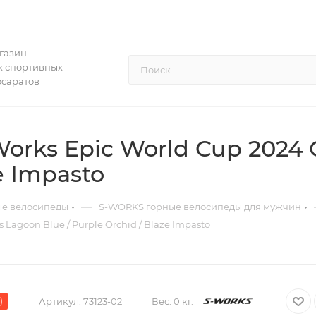
газин
 спортивных
осаратов
Works Epic World Cup 2024 
e Impasto
—
ые велосипеды
S-WORKS горные велосипеды для мужчин
 Lagoon Blue / Purple Orchid / Blaze Impasto
)
Артикул:
73123-02
Вес:
0 кг.