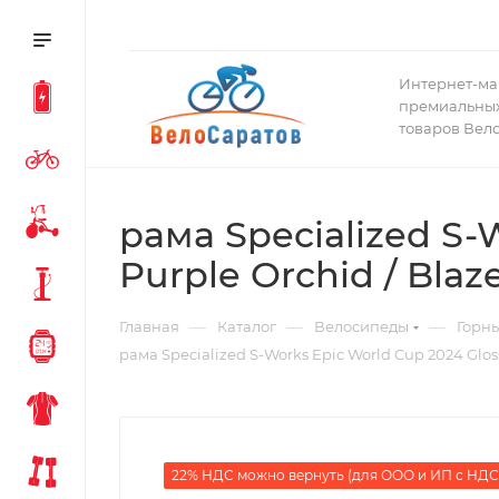
Интернет-ма
премиальных
товаров Вел
рама Specialized S-
Purple Orchid / Blaz
—
—
—
Главная
Каталог
Велосипеды
Горн
рама Specialized S-Works Epic World Cup 2024 Gloss
22% НДС можно вернуть (для ООО и ИП с НДС