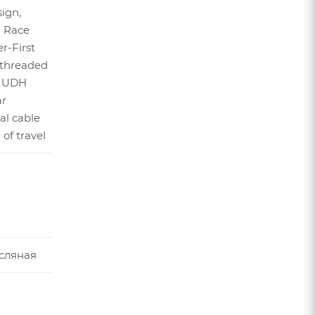
ign,
C Race
r-First
threaded
m UDH
ar
al cable
of travel
сляная