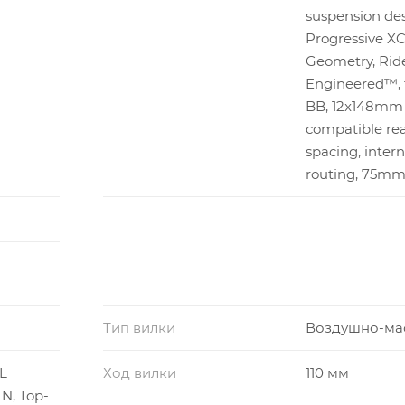
suspension des
Progressive X
Geometry, Ride
Engineered™, 
BB, 12x148m
compatible re
spacing, intern
routing, 75mm 
Тип вилки
Воздушно-ма
L
Ход вилки
110 мм
N, Top-