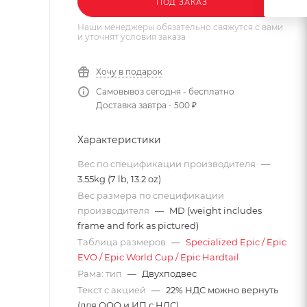
ПОД ЗАКАЗ
Наши менеджеры обязательно свяжутся с вами
и уточнят условия заказа
Хочу в подарок
Самовывоз сегодня - бесплатно
Доставка завтра - 500 ₽
Характеристики
Вес по спецификации производителя
—
3.55kg (7 lb, 13.2 oz)
Вес размера по спецификации
производителя
—
MD (weight includes
frame and fork as pictured)
Таблица размеров
—
Specialized Epic / Epic
EVO / Epic World Cup / Epic Hardtail
Рама: тип
—
Двухподвес
Текст с акцией
—
22% НДС можно вернуть
(для ООО и ИП с НДС)