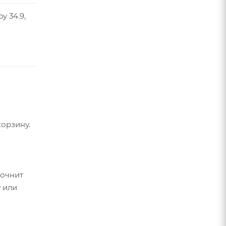
oy 34.9,
орзину.
точнит
 или