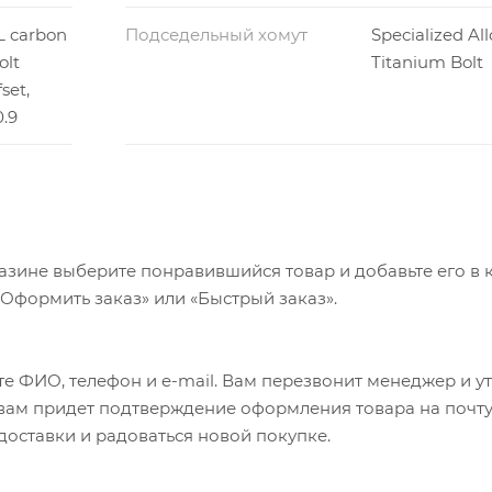
L carbon
Подседельный хомут
Specialized All
olt
Titanium Bolt
set,
.9
азине выберите понравившийся товар и добавьте его в к
«Оформить заказ» или «Быстрый заказ».
е ФИО, телефон и e-mail. Вам перезвонит менеджер и у
а вам придет подтверждение оформления товара на почту
 доставки и радоваться новой покупке.