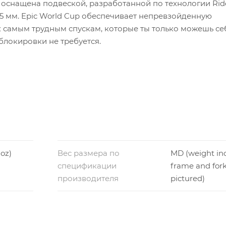
 оснащена подвеской, разработанной по технологии Rid
5 мм. Epic World Cup обеспечивает непревзойденную
к самым трудным спускам, которые ты только можешь се
блокировки не требуется.
ontrol SL является одним из самых легких на рынке, ч
олевать подъемы максимально легко.
обеспечивает 110-миллиметровую эффективность погло
эффективности.
 oz)
Вес размера по
MD (weight in
спецификации
frame and fork
производителя
pictured)