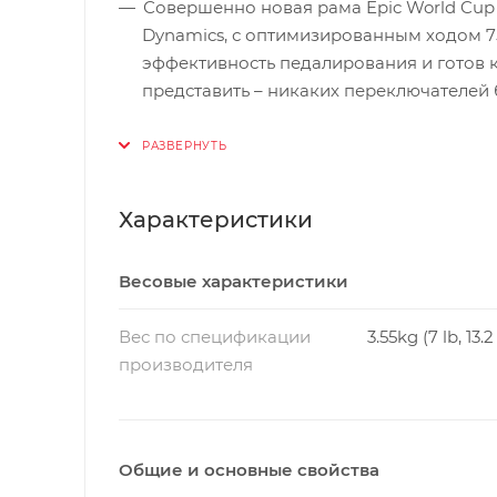
Совершенно новая рама Epic World Cup
Dynamics, с оптимизированным ходом 7
эффективность педалирования и готов 
представить – никаких переключателей 
Совершенно новый подседельный штырь C
больше сокращает вес, позволяя преод
Совершенно новая вилка SID SL BRAIN 
Характеристики
ударов для обеспечения максимальной 
Весовые характеристики
Вес по спецификации
3.55kg (7 lb, 13.2
производителя
Общие и основные свойства