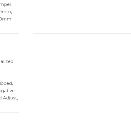
amper,
110mm,
110mm
alized
loped,
gative
 Adjust,