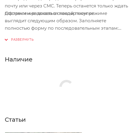
почту или через СМС. Теперь останется только ждать
Оформление заказа в стандартном режиме
доставки и радоваться новой покупке.
выглядит следующим образом. Заполняете
полностью форму по последовательным этапам:
адрес, способ доставки, оплаты, данные о себе.
Советуем в комментарии к заказу написать
информацию, которая поможет курьеру вас найти.
Нажмите кнопку «Оформить заказ».
Наличие
Статьи