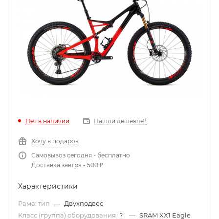
Нет в наличии
Нашли дешевле?
Хочу в подарок
Самовывоз сегодня - бесплатно
Доставка завтра - 500 ₽
Характеристики
Рама: тип
—
Двухподвес
Класс (группа) оборудования
—
SRAM XX1 Eagle
?