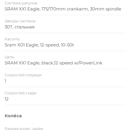
Система шатунов
SRAM XX1 Eagle, 175/170mm crankarm, 30mm spindle
Звёзды системы
30Т, стальная
Кассета
Sram X01 Eagle, 12-speed, 10-50t
Цепь
SRAM XX1 Eagle, black,12-speed w/PowerLink
Скоростей спереди
1
Скоростей сзади
12
Колёса
Размер колес, дюйм