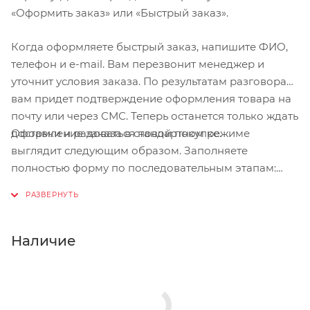
«Оформить заказ» или «Быстрый заказ».
Когда оформляете быстрый заказ, напишите ФИО,
телефон и e-mail. Вам перезвонит менеджер и
уточнит условия заказа. По результатам разговора
вам придет подтверждение оформления товара на
почту или через СМС. Теперь останется только ждать
Оформление заказа в стандартном режиме
доставки и радоваться новой покупке.
выглядит следующим образом. Заполняете
полностью форму по последовательным этапам:
адрес, способ доставки, оплаты, данные о себе.
Советуем в комментарии к заказу написать
информацию, которая поможет курьеру вас найти.
Нажмите кнопку «Оформить заказ».
Наличие