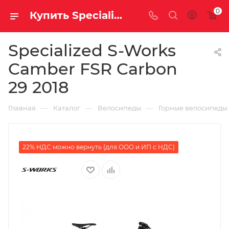
0
Купить Specialized S-Works Camber FSR Carbon 29 2018 за рублей, а со скидкой
Specialized S-Works
Camber FSR Carbon
29 2018
—
—
—
Главная
Каталог
Велосипеды
Горные велосипеды
22% НДС можно вернуть (для ООО и ИП с НДС)