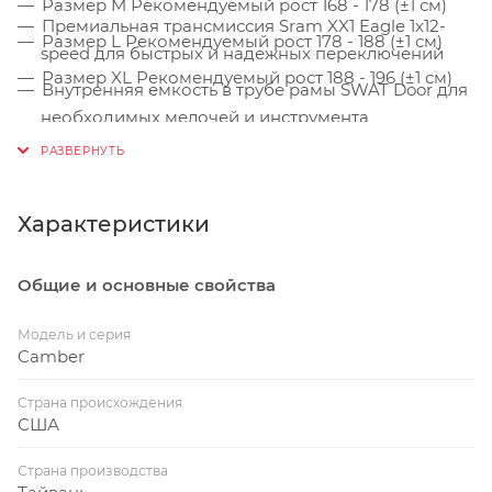
Размер M Рекомендуемый рост 168 - 178 (±1 см)
Премиальная трансмиссия Sram XX1 Eagle 1х12-
Размер L Рекомендуемый рост 178 - 188 (±1 см)
speed для быстрых и надежных переключений
Размер XL Рекомендуемый рост 188 - 196 (±1 см)
Внутренняя емкость в трубе рамы SWAT Door для
необходимых мелочей и инструмента
Колёса размером 29 дюймов обладают лучшим
накатом и проходимостью
Характеристики
Общие и основные свойства
Модель и серия
Camber
Страна происхождения
США
Страна производства