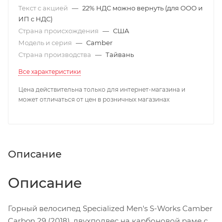
Текст с акцией
—
22% НДС можно вернуть (для ООО и
ИП с НДС)
Страна происхождения
—
США
Модель и серия
—
Camber
Страна производства
—
Тайвань
Все характеристики
Цена действительна только для интернет-магазина и
может отличаться от цен в розничных магазинах
Описание
Описание
Горный велосипед Specialized Men's S-Works Camber
Carbon 29 (2018), двухподвес на карбоновой раме с