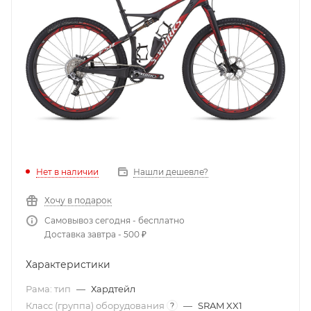
Нет в наличии
Нашли дешевле?
Хочу в подарок
Самовывоз сегодня - бесплатно
Доставка завтра - 500 ₽
Характеристики
Рама: тип
—
Хардтейл
Класс (группа) оборудования
—
SRAM XX1
?