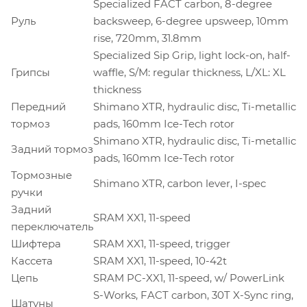
Specialized FACT carbon, 8-degree
Руль
backsweep, 6-degree upsweep, 10mm
rise, 720mm, 31.8mm
Specialized Sip Grip, light lock-on, half-
Грипсы
waffle, S/M: regular thickness, L/XL: XL
thickness
Передний
Shimano XTR, hydraulic disc, Ti-metallic
тормоз
pads, 160mm Ice-Tech rotor
Shimano XTR, hydraulic disc, Ti-metallic
Задний тормоз
pads, 160mm Ice-Tech rotor
Тормозные
Shimano XTR, carbon lever, I-spec
ручки
Задний
SRAM XX1, 11-speed
переключатель
Шифтера
SRAM XX1, 11-speed, trigger
Кассета
SRAM XX1, 11-speed, 10-42t
Цепь
SRAM PC-XX1, 11-speed, w/ PowerLink
S-Works, FACT carbon, 30T X-Sync ring,
Шатуны