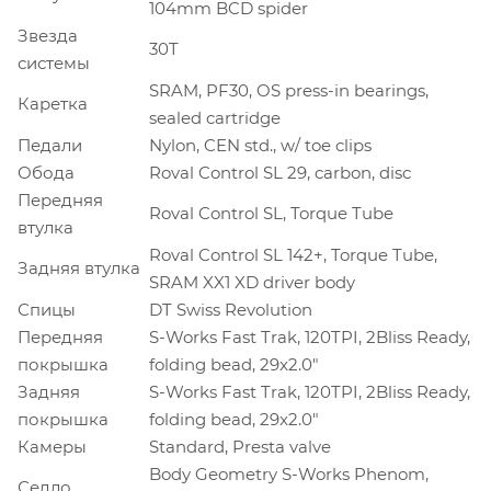
104mm BCD spider
Звезда
30T
системы
SRAM, PF30, OS press-in bearings,
Каретка
sealed cartridge
Педали
Nylon, CEN std., w/ toe clips
Обода
Roval Control SL 29, carbon, disc
Передняя
Roval Control SL, Torque Tube
втулка
Roval Control SL 142+, Torque Tube,
Задняя втулка
SRAM XX1 XD driver body
Спицы
DT Swiss Revolution
Передняя
S-Works Fast Trak, 120TPI, 2Bliss Ready,
покрышка
folding bead, 29x2.0"
Задняя
S-Works Fast Trak, 120TPI, 2Bliss Ready,
покрышка
folding bead, 29x2.0"
Камеры
Standard, Presta valve
Body Geometry S-Works Phenom,
Седло