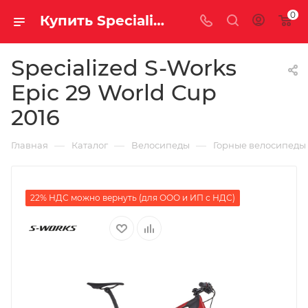
0
Купить Specialized S-Works Epic 29 World Cup 2016 за рублей, а со скидкой
Specialized S-Works
Epic 29 World Cup
2016
—
—
—
Главная
Каталог
Велосипеды
Горные велосипеды
22% НДС можно вернуть (для ООО и ИП с НДС)