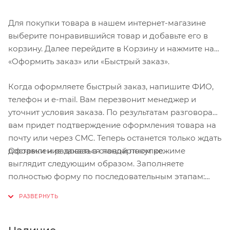
Для покупки товара в нашем интернет-магазине
выберите понравившийся товар и добавьте его в
корзину. Далее перейдите в Корзину и нажмите на
«Оформить заказ» или «Быстрый заказ».
Когда оформляете быстрый заказ, напишите ФИО,
телефон и e-mail. Вам перезвонит менеджер и
уточнит условия заказа. По результатам разговора
вам придет подтверждение оформления товара на
почту или через СМС. Теперь останется только ждать
Оформление заказа в стандартном режиме
доставки и радоваться новой покупке.
выглядит следующим образом. Заполняете
полностью форму по последовательным этапам:
адрес, способ доставки, оплаты, данные о себе.
Советуем в комментарии к заказу написать
информацию, которая поможет курьеру вас найти.
Нажмите кнопку «Оформить заказ».