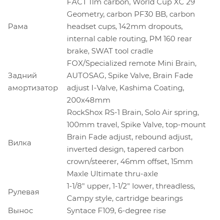
FACT 11m carbon, World Cup XC 29
Geometry, carbon PF30 BB, carbon
Рама
headset cups, 142mm dropouts,
internal cable routing, PM 160 rear
brake, SWAT tool cradle
FOX/Specialized remote Mini Brain,
Задний
AUTOSAG, Spike Valve, Brain Fade
амортизатор
adjust I-Valve, Kashima Coating,
200x48mm
RockShox RS-1 Brain, Solo Air spring,
100mm travel, Spike Valve, top-mount
Brain Fade adjust, rebound adjust,
Вилка
inverted design, tapered carbon
crown/steerer, 46mm offset, 15mm
Maxle Ultimate thru-axle
1-1/8" upper, 1-1/2" lower, threadless,
Рулевая
Campy style, cartridge bearings
Вынос
Syntace F109, 6-degree rise