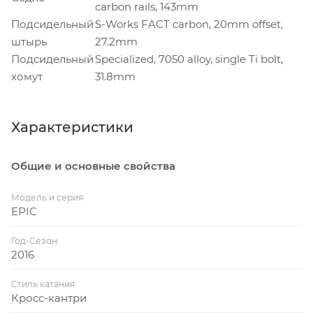
carbon rails, 143mm
Подсидельный
S-Works FACT carbon, 20mm offset,
штырь
27.2mm
Подсидельный
Specialized, 7050 alloy, single Ti bolt,
хомут
31.8mm
Характеристики
Общие и основные свойства
Модель и серия
EPIC
Год-Сезон
2016
Стиль катания
Кросс-кантри