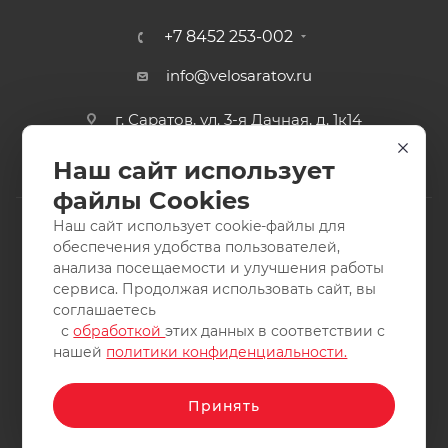
+7 8452 253-002
info@velosaratov.ru
г. Саратов, ул. 3-я Дачная, д. 1к14
Наш сайт использует
файлы Cookies
Наш сайт использует cookie-файлы для
обеспечения удобства пользователей,
анализа посещаемости и улучшения работы
2011-2026 © интернет-магазин спортивных товаров
сервиса. Продолжая использовать сайт, вы
ВелоСаратов. Не является публичной офертой. Все права
соглашаетесь
защищены. Заимствование материалов и фотографий
с
обработкой
этих данных в соответствии с
запрещено.
нашей
политики конфиденциальности.
Принять