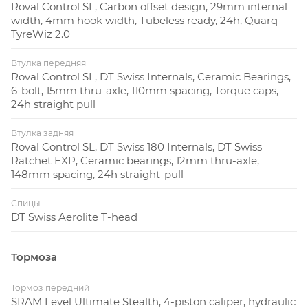
Roval Control SL, Carbon offset design, 29mm internal
width, 4mm hook width, Tubeless ready, 24h, Quarq
TyreWiz 2.0
Втулка передняя
Roval Control SL, DT Swiss Internals, Ceramic Bearings,
6-bolt, 15mm thru-axle, 110mm spacing, Torque caps,
24h straight pull
Втулка задняя
Roval Control SL, DT Swiss 180 Internals, DT Swiss
Ratchet EXP, Ceramic bearings, 12mm thru-axle,
148mm spacing, 24h straight-pull
Спицы
DT Swiss Aerolite T-head
Тормоза
Тормоз передний
SRAM Level Ultimate Stealth, 4-piston caliper, hydraulic