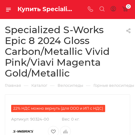
0
Купить Specialized S-Works Epic 8 2024 Gloss Carbon/Metallic Vivid Pink/Viavi Magenta Gold/Metallic за рублей, а со скидкой 1 610 400 руб.
Specialized S-Works
Epic 8 2024 Gloss
Carbon/Metallic Vivid
Pink/Viavi Magenta
Gold/Metallic
—
—
—
Главная
Каталог
Велосипеды
Горные велосипеды
22% НДС можно вернуть (для ООО и ИП с НДС)
Артикул:
90324-00
Вес:
0 кг.