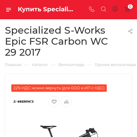
0
Купить Specialized S-Works Epic FSR Carbon WC 29 2017 за рублей, а со скидкой
Specialized S-Works
Epic FSR Carbon WC
29 2017
—
—
—
Главная
Каталог
Велосипеды
Горные велосипеды
22% НДС можно вернуть (для ООО и ИП с НДС)