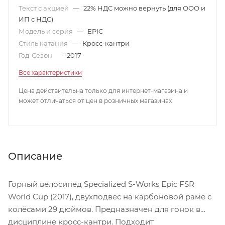
Текст с акцией
—
22% НДС можно вернуть (для ООО и
ИП с НДС)
Модель и серия
—
EPIC
Стиль катания
—
Кросс-кантри
Год-Сезон
—
2017
Все характеристики
Цена действительна только для интернет-магазина и
может отличаться от цен в розничных магазинах
Описание
Горный велосипед Specialized S-Works Epic FSR
World Cup (2017), двухподвес на карбоновой раме с
колёсами 29 дюймов. Предназначен для гонок в
дисциплине кросс-кантри. Подходит