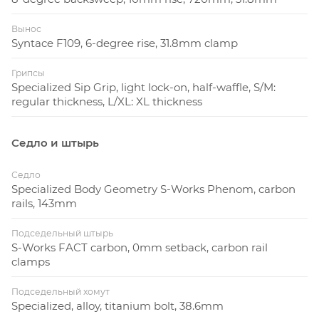
Вынос
Syntace F109, 6-degree rise, 31.8mm clamp
Грипсы
Specialized Sip Grip, light lock-on, half-waffle, S/M:
regular thickness, L/XL: XL thickness
Седло и штырь
Седло
Specialized Body Geometry S-Works Phenom, carbon
rails, 143mm
Подседельный штырь
S-Works FACT carbon, 0mm setback, carbon rail
clamps
Подседельный хомут
Specialized, alloy, titanium bolt, 38.6mm