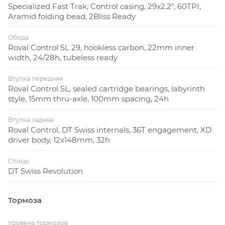
Specialized Fast Trak, Control casing, 29x2.2", 60TPI,
Aramid folding bead, 2Bliss Ready
Обода
Roval Control SL 29, hookless carbon, 22mm inner
width, 24/28h, tubeless ready
Втулка передняя
Roval Control SL, sealed cartridge bearings, labyrinth
style, 15mm thru-axle, 100mm spacing, 24h
Втулка задняя
Roval Control, DT Swiss internals, 36T engagement, XD
driver body, 12x148mm, 32h
Спицы
DT Swiss Revolution
Тормоза
Уровень тормозов