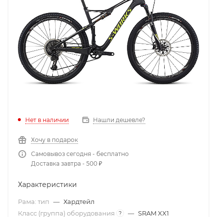
Нет в наличии
Нашли дешевле?
Хочу в подарок
Самовывоз сегодня - бесплатно
Доставка завтра - 500 ₽
Характеристики
Рама: тип
—
Хардтейл
Класс (группа) оборудования
—
SRAM XX1
?