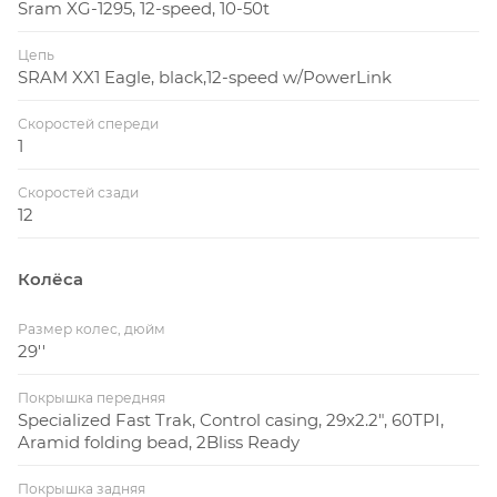
Sram XG-1295, 12-speed, 10-50t
Цепь
SRAM XX1 Eagle, black,12-speed w/PowerLink
Скоростей спереди
1
Скоростей сзади
12
Колёса
Размер колес, дюйм
29''
Покрышка передняя
Specialized Fast Trak, Control casing, 29x2.2", 60TPI,
Aramid folding bead, 2Bliss Ready
Покрышка задняя