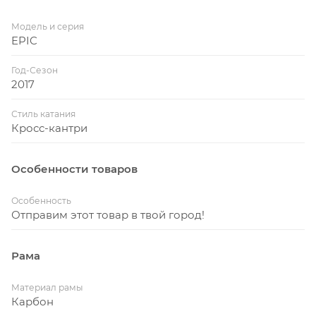
Колёса размером 29 дюймов обладают лучшим
накатом и проходимостью
Модель и серия
EPIC
Год-Сезон
2017
Стиль катания
Кросс-кантри
Особенности товаров
Особенность
Отправим этот товар в твой город!
Рама
Материал рамы
Карбон