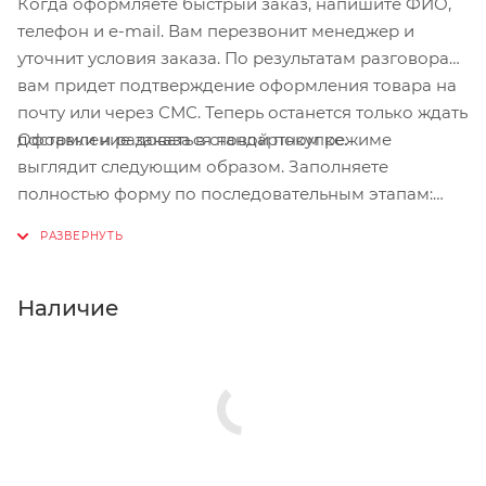
Когда оформляете быстрый заказ, напишите ФИО,
телефон и e-mail. Вам перезвонит менеджер и
уточнит условия заказа. По результатам разговора
вам придет подтверждение оформления товара на
почту или через СМС. Теперь останется только ждать
Оформление заказа в стандартном режиме
доставки и радоваться новой покупке.
выглядит следующим образом. Заполняете
полностью форму по последовательным этапам:
адрес, способ доставки, оплаты, данные о себе.
Советуем в комментарии к заказу написать
информацию, которая поможет курьеру вас найти.
Нажмите кнопку «Оформить заказ».
Наличие