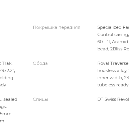
Покрышка передняя
Specialized Fas
Control casing,
60TPI, Aramid 
bead, 2Bliss R
 Trak,
Обода
Roval Traverse
29x2.2",
hookless allo
olding
inner width, 2
ady
tubeless ready
L, sealed
Спицы
DT Swiss Revol
ngs,
, 15mm
mm