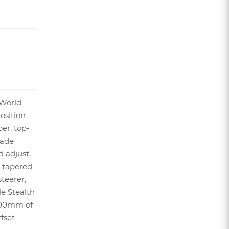
World
osition
er, top-
Fade
d adjust,
, tapered
teerer,
e Stealth
/100mm of
fset