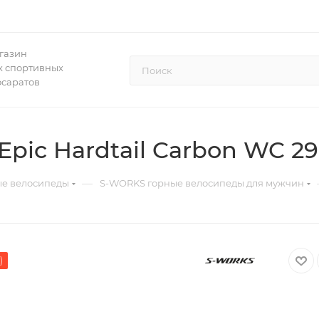
газин
 спортивных
осаратов
Epic Hardtail Carbon WC 29
—
ые велосипеды
S-WORKS горные велосипеды для мужчин
)