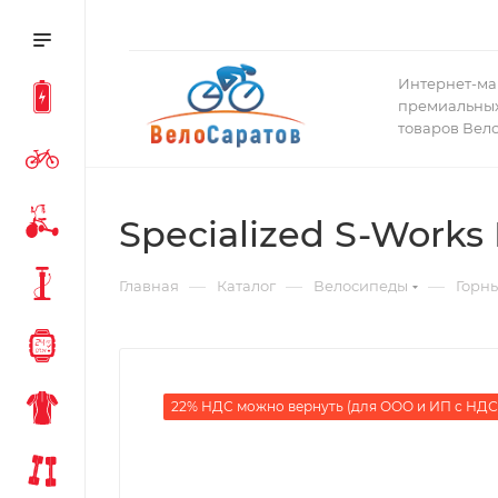
Интернет-ма
премиальных
товаров Вел
Specialized S-Works 
—
—
—
Главная
Каталог
Велосипеды
Горн
22% НДС можно вернуть (для ООО и ИП с НДС