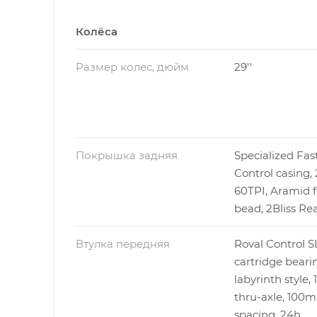
Колёса
Размер колес, дюйм
29''
Покрышка задняя
Specialized Fast
Control casing, 
60TPI, Aramid f
bead, 2Bliss Re
Втулка передняя
Roval Control S
cartridge beari
labyrinth style
thru-axle, 100
spacing, 24h