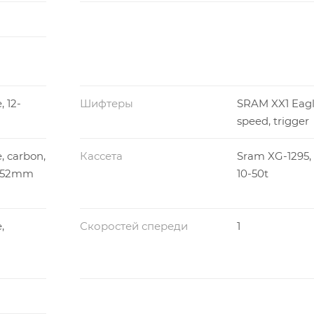
 12-
Шифтеры
SRAM XX1 Eagle
speed, trigger
, carbon,
Кассета
Sram XG-1295, 
, 52mm
10-50t
,
Скоростей спереди
1