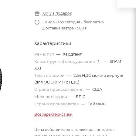
Хочу в подарок
Самовывоз сегодня - бесплатно
Доставка завтра - 500 ₽
Характеристики
Рама: тип
—
Хардтейл
Класс (группа) оборудования
—
SRAM
?
XX1
Текст с акцией
—
22% НДС можно вернуть
(для ООО и ИП с НДС)
Страна происхождения
—
США
Модель и серия
—
EPIC
Страна производства
—
Тайвань
Все характеристики
Цена действительна только для интернет-
магазина и может отличаться от цен в