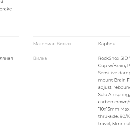
st-
brake
Материал Вилки
Карбон
ляная
Вилка
RockShox SID 
Cup w/Brain, P
Sensitive damp
mount Brain 
adjust, reboun
Solo Air spring
carbon crown/s
110x15mm Maxl
thru-axle, 90
travel, 51mm of