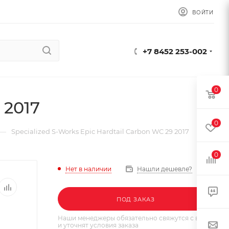
ВОЙТИ
+7 8452 253-002
0
 2017
0
—
Specialized S-Works Epic Hardtail Carbon WC 29 2017
0
Нет в наличии
Нашли дешевле?
ПОД ЗАКАЗ
Наши менеджеры обязательно свяжутся с вами
и уточнят условия заказа