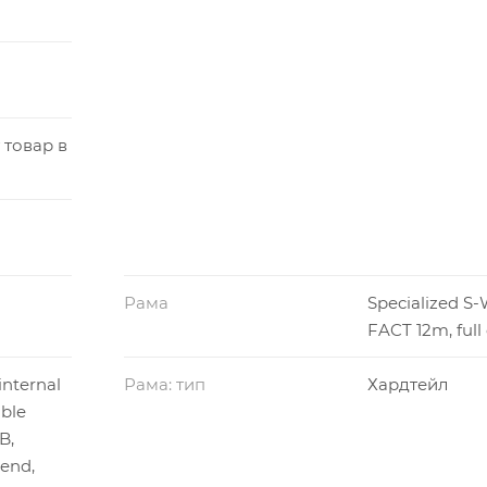
 товар в
Рама
Specialized S
FACT 12m, full
internal
Рама: тип
Хардтейл
able
B,
end,