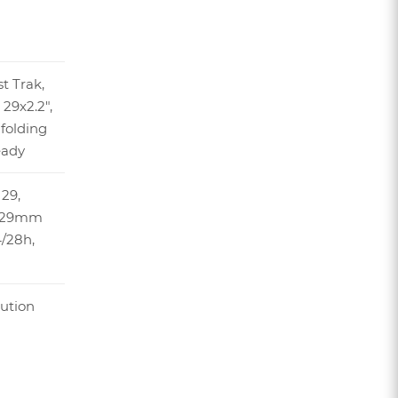
t Trak,
 29x2.2",
folding
eady
 29,
y, 29mm
4/28h,
ution