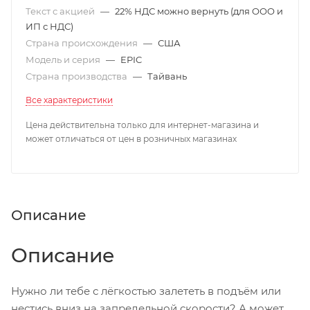
Текст с акцией
—
22% НДС можно вернуть (для ООО и
ИП с НДС)
Страна происхождения
—
США
Модель и серия
—
EPIC
Страна производства
—
Тайвань
Все характеристики
Цена действительна только для интернет-магазина и
может отличаться от цен в розничных магазинах
Описание
Описание
Нужно ли тебе с лёгкостью залететь в подъём или
нестись вниз на запредельной скорости? А может