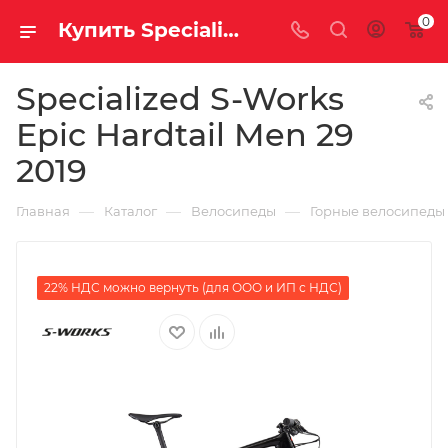
0
Купить Specialized S-Works Epic Hardtail Men 29 2019 за рублей, а со скидкой
Specialized S-Works
Epic Hardtail Men 29
2019
—
—
—
Главная
Каталог
Велосипеды
Горные велосипеды
22% НДС можно вернуть (для ООО и ИП с НДС)