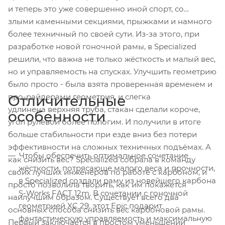
и теперь это уже совершенно иной спорт, со
злыми каменными секциями, прыжками и намного
более техничный по своей сути. Из-за этого, при
разработке новой гоночной рамы, в Specialized
решили, что важна не только жёсткость и малый вес,
но и управляемость на спусках. Улучшить геометрию
было просто - была взята проверенная временем и
про-райдерами геометрия, и слегка
Отличительные
удлинена верхняя труба, стакан сделали короче,
особенности
угол рулевой более пологим. И получили в итоге
больше стабильности при езде вниз без потери
эффективности на сложных техничных подъёмах. А
Чтобы обеспечить оптимальное сочетание
как снизить вес? Specialized собрала в команду
жёсткости, потрясающе малого веса и прочности,
своих лучших инженеров по работе с карбоном, и
в Specialized создали раму из новейшего карбона
просто позволила творить, как им покажется
S-Works FACT 12m. В сочетании с гоночной
наилучшим образом. Существует всего два
геометрией XC 29, этот Epic подарит
основных способа снизить вес карбоновой рамы.
фантастическую управляемость и максимальную
Первый заключается в простом уменьшении