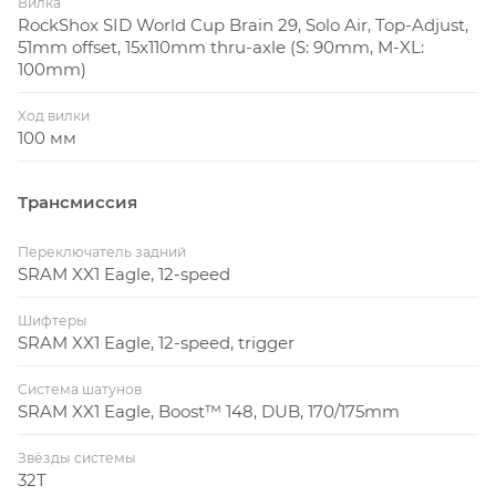
Вилка
RockShox SID World Cup Brain 29, Solo Air, Top-Adjust,
51mm offset, 15x110mm thru-axle (S: 90mm, M-XL:
100mm)
Ход вилки
100 мм
Трансмиссия
Переключатель задний
SRAM XX1 Eagle, 12-speed
Шифтеры
SRAM XX1 Eagle, 12-speed, trigger
Система шатунов
SRAM XX1 Eagle, Boost™ 148, DUB, 170/175mm
Звёзды системы
32T