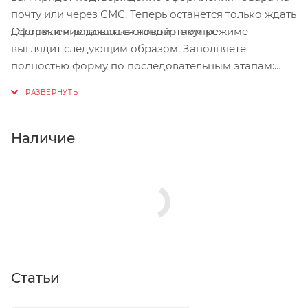
почту или через СМС. Теперь останется только ждать
Оформление заказа в стандартном режиме
доставки и радоваться новой покупке.
выглядит следующим образом. Заполняете
полностью форму по последовательным этапам:
адрес, способ доставки, оплаты, данные о себе.
Советуем в комментарии к заказу написать
информацию, которая поможет курьеру вас найти.
Нажмите кнопку «Оформить заказ».
Наличие
Статьи