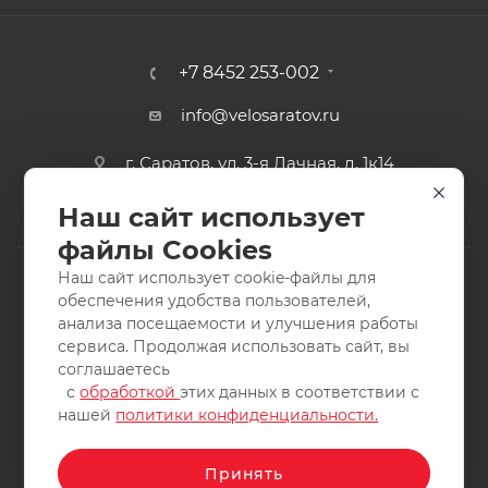
+7 8452 253-002
info@velosaratov.ru
г. Саратов, ул. 3-я Дачная, д. 1к14
Наш сайт использует
файлы Cookies
Наш сайт использует cookie-файлы для
обеспечения удобства пользователей,
анализа посещаемости и улучшения работы
2011-2026 © интернет-магазин спортивных товаров
сервиса. Продолжая использовать сайт, вы
ВелоСаратов. Не является публичной офертой. Все права
соглашаетесь
защищены. Заимствование материалов и фотографий
с
обработкой
этих данных в соответствии с
запрещено.
нашей
политики конфиденциальности.
Принять