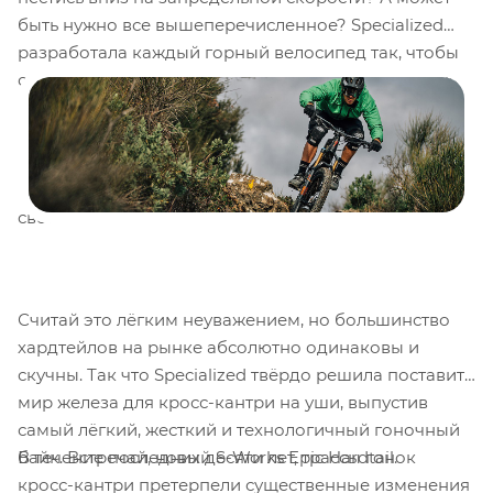
быть нужно все вышеперечисленное? Specialized
разработала каждый горный велосипед так, чтобы
он стал лучшей машиной для твоего стиля катания.
Начиная с суперлёгких хардтейлов XC, заканчивая
велосипедами с подвеской FSR уровня Чемпионата
Мира, трейловыми и даунхильными велосипедами.
Ты всегда сможешь найти идеальный вариант для
своего стиля катания.
Считай это лёгким неуважением, но большинство
хардтейлов на рынке абсолютно одинаковы и
скучны. Так что Specialized твёрдо решила поставить
мир железа для кросс-кантри на уши, выпустив
самый лёгкий, жесткий и технологичный гоночный
В течение последних десяти лет, трассы гонок
байк. Встречай, новый S-Works Epic Hardtail.
кросс-кантри претерпели существенные изменения