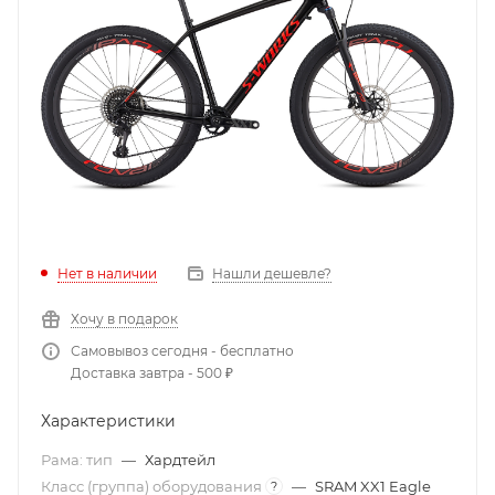
Нет в наличии
Нашли дешевле?
Хочу в подарок
Самовывоз сегодня - бесплатно
Доставка завтра - 500 ₽
Характеристики
Рама: тип
—
Хардтейл
Класс (группа) оборудования
—
SRAM XX1 Eagle
?