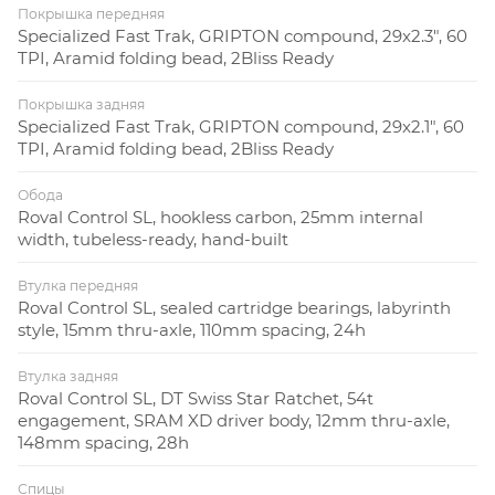
Покрышка передняя
Specialized Fast Trak, GRIPTON compound, 29x2.3", 60
TPI, Aramid folding bead, 2Bliss Ready
Покрышка задняя
Specialized Fast Trak, GRIPTON compound, 29x2.1", 60
TPI, Aramid folding bead, 2Bliss Ready
Обода
Roval Control SL, hookless carbon, 25mm internal
width, tubeless-ready, hand-built
Втулка передняя
Roval Control SL, sealed cartridge bearings, labyrinth
style, 15mm thru-axle, 110mm spacing, 24h
Втулка задняя
Roval Control SL, DT Swiss Star Ratchet, 54t
engagement, SRAM XD driver body, 12mm thru-axle,
148mm spacing, 28h
Спицы