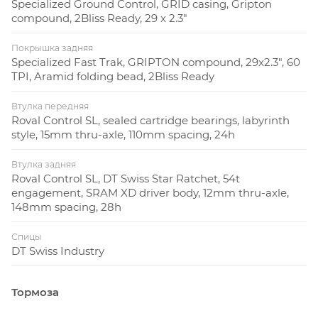
Specialized Ground Control, GRID casing, Gripton
compound, 2Bliss Ready, 29 x 2.3"
Покрышка задняя
Specialized Fast Trak, GRIPTON compound, 29x2.3", 60
TPI, Aramid folding bead, 2Bliss Ready
Втулка передняя
Roval Control SL, sealed cartridge bearings, labyrinth
style, 15mm thru-axle, 110mm spacing, 24h
Втулка задняя
Roval Control SL, DT Swiss Star Ratchet, 54t
engagement, SRAM XD driver body, 12mm thru-axle,
148mm spacing, 28h
Спицы
DT Swiss Industry
Тормоза