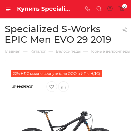
0
Купить Specialized S-Works EPIC Men EVO 29 2019 за рублей, а со скидкой
Specialized S-Works
EPIC Men EVO 29 2019
—
—
—
Главная
Каталог
Велосипеды
Горные велосипеды
22% НДС можно вернуть (для ООО и ИП с НДС)