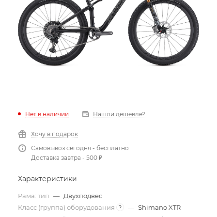
Нет в наличии
Нашли дешевле?
Хочу в подарок
Самовывоз сегодня - бесплатно
Доставка завтра - 500 ₽
Характеристики
Рама: тип
—
Двухподвес
Класс (группа) оборудования
—
Shimano XTR
?