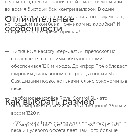
веломногодневки, граничащей с мазохизмом или
во время быстрых бек-кантри вылазок. В один
момент Specialized спросили себя: а почему мы ещё
Отличительные
не продаем такой байк прямиком из коробки? И
особенности
они решили, что время пришло!
Вилка FOX Factory Step-Cast 34 превосходно
справляется со своими обязанностями,
обеспечивая 120 мм хода. Демпфер Fit4 обладает
широким диапазоном настроек, а новый Step-
Cast дизайн позволяет значительно сэкономить в
весе.
Карбоновые колёса Roval Control SL - это
Как выбрать размер
бескомпромиссные XC-колёса толщиной 25 мм и
весом 1320 г.
FOX Factory Transfer дропер-пост за счёт низкого
Размер S, рекомендуемый рост 158 - 165 (±1 см)
веса и нулевого офсета даёт намного больше