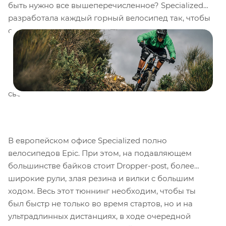
быть нужно все вышеперечисленное? Specialized
разработала каждый горный велосипед так, чтобы
он стал лучшей машиной для твоего стиля катания.
Начиная с суперлёгких хардтейлов XC, заканчивая
велосипедами с подвеской FSR уровня Чемпионата
Мира, трейловыми и даунхильными велосипедами.
Ты всегда сможешь найти идеальный вариант для
своего стиля катания.
В европейском офисе Specialized полно
велосипедов Epic. При этом, на подавляющем
большинстве байков стоит Dropper-post, более
широкие рули, злая резина и вилки с большим
ходом. Весь этот тюннинг необходим, чтобы ты
был быстр не только во время стартов, но и на
ультрадлинных дистанциях, в ходе очередной