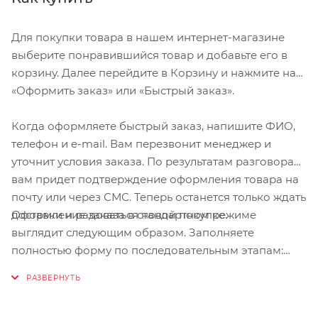
Для покупки товара в нашем интернет-магазине
выберите понравившийся товар и добавьте его в
корзину. Далее перейдите в Корзину и нажмите на
«Оформить заказ» или «Быстрый заказ».
Когда оформляете быстрый заказ, напишите ФИО,
телефон и e-mail. Вам перезвонит менеджер и
уточнит условия заказа. По результатам разговора
вам придет подтверждение оформления товара на
почту или через СМС. Теперь останется только ждать
Оформление заказа в стандартном режиме
доставки и радоваться новой покупке.
выглядит следующим образом. Заполняете
полностью форму по последовательным этапам:
адрес, способ доставки, оплаты, данные о себе.
Советуем в комментарии к заказу написать
информацию, которая поможет курьеру вас найти.