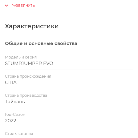
исходя из характеристик байка, а не роста
райдера. S-Sizing подразумевает шесть опций,
каждая из которых имеет идентичный стендовер
Характеристики
и длину рулевого стакана, но разные рич и
колёсную базу, чтобы каждый райдер мог
Общие и основные свойства
подобрать байк, отталкиваясь от своего стиля
езды или типа трейлов. Чем меньше S-размер,
Модель и серия
тем более манёвренным и отзывчивым будет
STUMPJUMPER EVO
байк. И наоборот — чем больше размер, тем
больше стабильности и уверенности ты сможешь
Страна происхождения
США
получить.
Все рамы, созданные в соответствии с
Страна производства
Тайвань
концепцией Rider-First Engineered™ гарантируют
райдеру характеристики и фирменную
Год-Сезон
управляемость независимо от размера и
2022
комплекции райдера. Совершенно неважно,
являешься ли ты подростком, закладывающем
Стиль катания