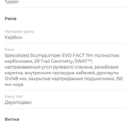
Трейл
випы на байке в размере S1 или настоящим DH-
гигантом на раме в размере S6, ты
получишь одни и те же характеристики –
Рама
стабильность в поворотах, оптимальный баланс
жёсткости спереди и сзади при минимально
Материал рамы
Карбон
возможном весе.
Впервые Specialized представила SWAT™ на
Рама
Specialized Stumpjumper EVO FACT 11m полностью
Stumpjumper в 2016 году, добавив немного места
карбоновая, 29 Trail Geometry, SWAT™,
внутри рамы для тех вещей, без которых поездка
настраиваемый угол рулевого стакана, резьбовая
мечты может превратиться в пешую прогулку по
каретка, внутренняя проводка кабелей, дропауты
лесу с байком. Это решение позволило
12x148 мм, закрытые картриджные подшипники, 150
мм хода
компактно разместить насосы и запасные
камеры внутри рамы и освободить карманы
Рама: тип
джерси.
Двухподвес
Вилка