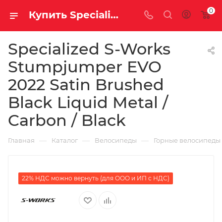
0
Купить Specialized S-Works Stumpjumper EVO 2022 Satin Brushed Black Liquid Metal / Carbon / Black за рублей, а со скидкой 1 644 000 руб.
Specialized S-Works
Stumpjumper EVO
2022 Satin Brushed
Black Liquid Metal /
Carbon / Black
—
—
—
Главная
Каталог
Велосипеды
Горные велосипеды
22% НДС можно вернуть (для ООО и ИП с НДС)