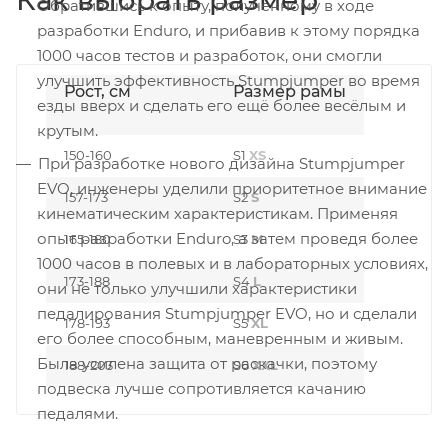
Обратившись к опыту, полученному в ходе
разработки Enduro, и прибавив к этому порядка
1000 часов тестов и разработок, они смогли
улучшить эффективность Stumpjumper во время
Рост, см
Размер рамы
езды вверх и сделать его ещё более весёлым и
крутым.
150-160
S1
XS
При разработке нового дизайна Stumpjumper
EVO, инженеры уделили приоритетное внимание
157-173
S2
S
кинематическим характеристикам. Применяя
опыт разработки Enduro, а затем проведя более
165-180
S3
M
1000 часов в полевых и в лабораторных условиях,
173-188
S4
L
они не только улучшили характеристики
педалирования Stumpjumper EVO, но и сделали
178-193
S5
XL
его более способным, маневренным и живым.
Была усилена защита от раскачки, поэтому
188-203
S6
XXL
подвеска лучше сопротивляется качанию
педалями.
Размерная сетка S-Sizing была разработана