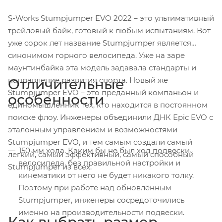
S-Works Stumpjumper EVO 2022 – это ультимативный
трейловый байк, готовый к любым испытаниям. Вот
уже сорок лет название Stumpjumper является
синонимом горного велосипеда. Уже на заре
маунтинбайка эта модель задавала стандарты и
направление развития спорта. Новый же
Отличительные
Stumpjumper EVO – это преданный компаньон и
особенности
единомышленник тех, кто находится в постоянном
поиске флоу. Инженеры объединили ДНК Epic EVO с
эталонным управлением и возможностями
Stumpjumper EVO, и тем самым создали самый
150 мм хода. Каким бы не был ход подвески
легкий, самый эффективный, самый способный
велосипеда, без правильной настройки и
Stumpjumper из всех.
кинематики от него не будет никакого толку.
Поэтому при работе над обновлённым
Stumpjumper, инженеры сосредоточились
именно на производительности подвески.
Как выбрать размер