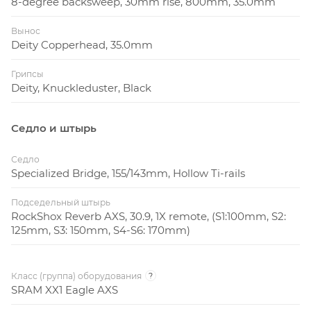
8-degree backsweep, 30mm rise, 800mm, 35.0mm
Вынос
Deity Copperhead, 35.0mm
Грипсы
Deity, Knuckleduster, Black
Седло и штырь
Седло
Specialized Bridge, 155/143mm, Hollow Ti-rails
Подседельный штырь
RockShox Reverb AXS, 30.9, 1X remote, (S1:100mm, S2:
125mm, S3: 150mm, S4-S6: 170mm)
Класс (группа) оборудования
?
SRAM XX1 Eagle AXS