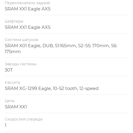
Переключатель задний
SRAM XX1 Eagle AXS
Шифтеры
SRAM XX1 Eagle AXS
Система шатунов
SRAM X01 Eagle, DUB, S1:165mm, S2-S5: 170mm, S6:
175mm
Звёзды системы
30T
Кассета
SRAM XG-1299 Eagle, 10-52 tooth, 12-speed
Цепь
SRAM XX1
Скоростей спереди
1