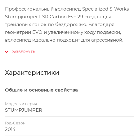
Профессиональный велосипед Specialized S-Works
Stumpjumper FSR Carbon Evo 29 создан для
трейловых гонок по бездорожью. Благодаря
геометрии EVO и увеличенному ходу подвески,
велосипед идеально подходит для агрессивной,
динамичной и техничной езды.
Жесткая и прочная карбоновая рама FACT™ 9M с
кастомной FSR-подвеской FOX Float CTD Factory, с
Характеристики
ходом 135 мм и с регулировкой отскока с помощью
инерционного клапана AUTOSAG™, вместе с вилкой
Общие и основные свойства
RockShox Pike RCT3 29 обеспечивают отличный
контроль и максимальную производительность на
Модель и серия
самых сложных трейловых трассах с долгими
STUMPJUMPER
подъёмами, крутыми спусками и значительными
Год-Сезон
препятствиями на пути.
2014