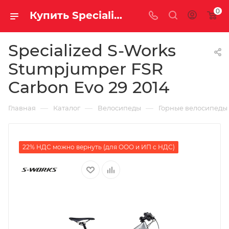
0
Купить Specialized S-Works Stumpjumper FSR Carbon Evo 29 2014 за рублей, а со скидкой
Specialized S-Works
Stumpjumper FSR
Carbon Evo 29 2014
—
—
—
Главная
Каталог
Велосипеды
Горные велосипеды
22% НДС можно вернуть (для ООО и ИП с НДС)