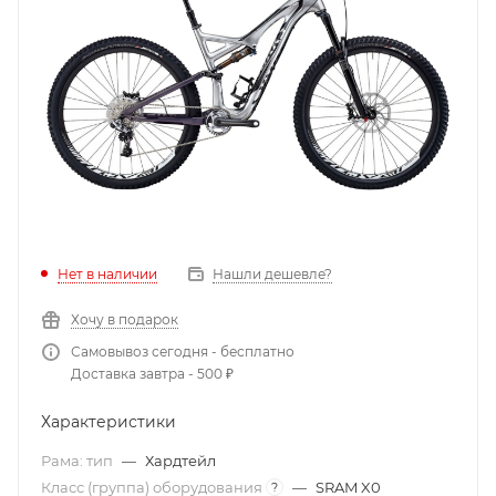
Нет в наличии
Нашли дешевле?
Хочу в подарок
Самовывоз сегодня - бесплатно
Доставка завтра - 500 ₽
Характеристики
Рама: тип
—
Хардтейл
Класс (группа) оборудования
—
SRAM X0
?