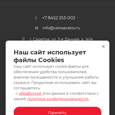
+7 8452 253-002
info@velosaratov.ru
г. Саратов, ул. 3-я Дачная, д. 1к14
Наш сайт использует
файлы Cookies
Наш сайт использует cookie-файлы для
обеспечения удобства пользователей,
анализа посещаемости и улучшения работы
2011-2026 © интернет-магазин спортивных товаров
сервиса. Продолжая использовать сайт, вы
ВелоСаратов. Не является публичной офертой. Все права
соглашаетесь
защищены. Заимствование материалов и фотографий
с
обработкой
этих данных в соответствии с
запрещено.
нашей
политики конфиденциальности.
Принять