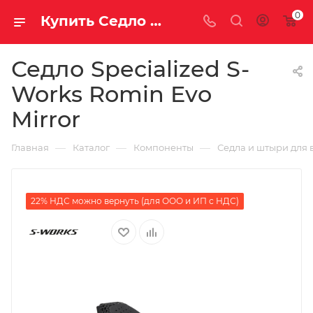
0
Купить Седло Specialized S-Works Romin Evo Mirror за рублей, а со скидкой
Седло Specialized S-
Works Romin Evo
Mirror
—
—
—
Главная
Каталог
Компоненты
Седла и штыри для 
22% НДС можно вернуть (для ООО и ИП с НДС)