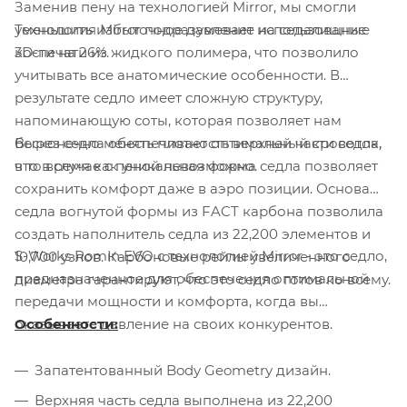
Заменив пену на технологией Mirror, мы смогли
Технология Mirror подразумевает использование
уменьшить избыточное давление на седалищные
3D-печати из жидкого полимера, что позволило
кости на 26%.
учитывать все анатомические особенности. В
результате седло имеет сложную структуру,
напоминающую соты, которая позволяет нам
Вырез седла обеспечивает оптимальный кровоток,
бесконечно менять плотность верхней части седла,
в то время как уникальная форма седла позволяет
что в случае с пеной невозможно.
сохранить комфорт даже в аэро позиции. Основа
седла вогнутой формы из FACT карбона позволила
создать наполнитель седла из 22,200 элементов и
S-Works Romin EVO с технологией Mirror - это седло,
10,700 узлов. Карбоновые рейлы увеличенного
предназначенное для обеспечения оптимальной
диаметра гарантируют, что это седло готов ко всему.
передачи мощности и комфорта, когда вы
оказываете давление на своих конкурентов.
Особенности:
Запатентованный Body Geometry дизайн.
Верхняя часть седла выполнена из 22,200