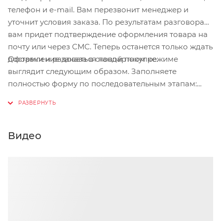
телефон и e-mail. Вам перезвонит менеджер и
уточнит условия заказа. По результатам разговора
вам придет подтверждение оформления товара на
почту или через СМС. Теперь останется только ждать
Оформление заказа в стандартном режиме
доставки и радоваться новой покупке.
выглядит следующим образом. Заполняете
полностью форму по последовательным этапам:
адрес, способ доставки, оплаты, данные о себе.
Советуем в комментарии к заказу написать
информацию, которая поможет курьеру вас найти.
Нажмите кнопку «Оформить заказ».
Видео