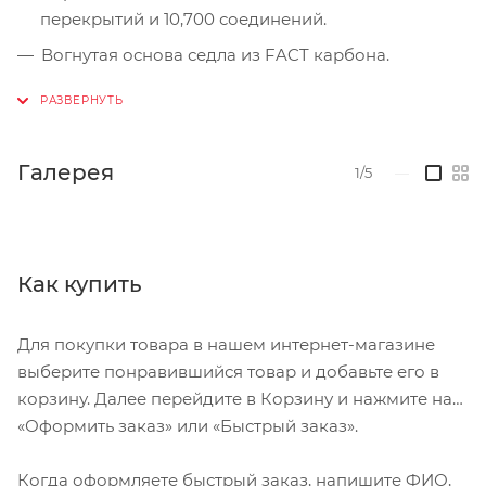
перекрытий и 10,700 соединений.
Вогнутая основа седла из FACT карбона.
Невероятно лёгкие FACT-карбоновые рейлы
увеличенного диаметра.
Интегрированные крепления для SWAT™
Галерея
1/5
—
решений.
ВАЖНО: карбоновые рейлы увеличенного
диаметра 7x9 мм. Не совместимы с
подседельными штырями, рассчитанными под
Как купить
диаметр рейлов 7 мм.
Размер 143мм/Вес 190г.
Для покупки товара в нашем интернет-магазине
Размер 155мм/ Вес 198г.
выберите понравившийся товар и добавьте его в
корзину. Далее перейдите в Корзину и нажмите на
«Оформить заказ» или «Быстрый заказ».
Когда оформляете быстрый заказ, напишите ФИО,