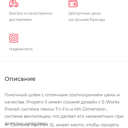
Быстро и качественно
Доступные цены
доставляем
на лучшие бренды
Надежность
Описание
Гоночный шлем с отличным соотношением цены и
качества. Propero II имеет схожий дизайн с S-Works
Prevail: система лямок Tri-Fix и 4th Dimension
система вентиляции, что делает его незаметным при
тяжелых нагрузках.
Система HairPort SL имеет место, чтобы продеть