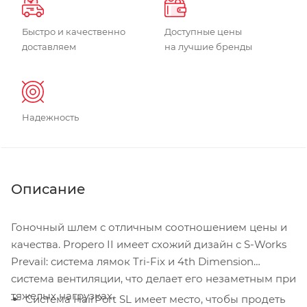
Быстро и качественно
Доступные цены
доставляем
на лучшие бренды
Надежность
Описание
Гоночный шлем с отличным соотношением цены и
качества. Propero II имеет схожий дизайн с S-Works
Prevail: система лямок Tri-Fix и 4th Dimension
система вентиляции, что делает его незаметным при
тяжелых нагрузках.
Система HairPort SL имеет место, чтобы продеть