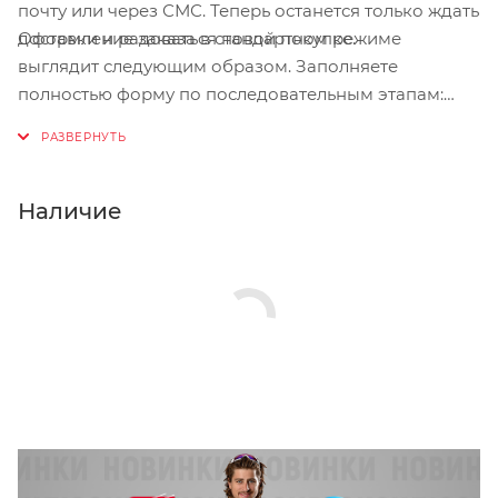
почту или через СМС. Теперь останется только ждать
Оформление заказа в стандартном режиме
доставки и радоваться новой покупке.
выглядит следующим образом. Заполняете
полностью форму по последовательным этапам:
адрес, способ доставки, оплаты, данные о себе.
Советуем в комментарии к заказу написать
информацию, которая поможет курьеру вас найти.
Нажмите кнопку «Оформить заказ».
Наличие