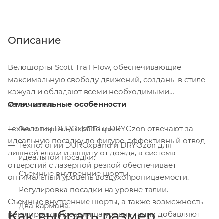
Описание
Велошорты Scott Trail Flow, обеспечивающие
максимальную свободу движений, созданы в стиле
кэжуал и обладают всеми необходимыми
качествами.
Отличительные особенности
Технологии DUROxpand и DRYOzon отвечают за
Велошорты для МТБ-трасс.
идеальную посадку по фигуре, эффективный отвод
Технологии DUROxpand и DRYOzon для
лишней влаги и защиту от дождя, а система
идеальной посадки.
отверстий с лазерной резкой обеспечивает
Съемные внутренние шорты.
оптимальный уровень воздухопроницаемости.
Регулировка посадки на уровне талии.
Съемные внутренние шорты, а также возможность
Два кармана.
Как выбрать размер
регулировки посадки на уровне талии добавляют