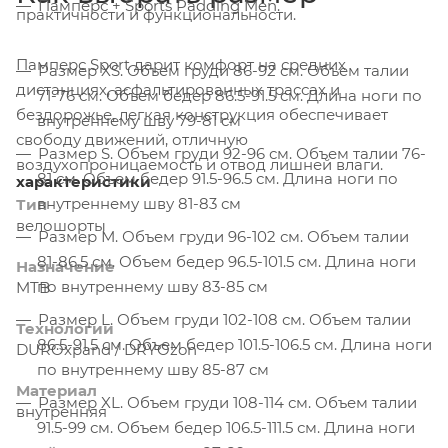
Памперс + Sports Padding Men.
практичности и функциональности.
Памперс Sport дарит комфорт на средних
Размер XS. Объем груди 86-92 см. Объем талии
дистанциях, асфальтированных трассах и
71-76 см. Объем бедер 86.5-91.5 см. Длина ноги по
бездорожье, легкая конструкция обеспечивает
внутреннему шву 79-81 см
свободу движений, отличную
Размер S. Объем груди 92-96 см. Объем талии 76-
воздухопроницаемость и отвод лишней влаги.
81 см. Объем бедер 91.5-96.5 см. Длина ноги по
характеристики
внутреннему шву 81-83 см
Тип
велошорты
Размер М. Объем груди 96-102 см. Объем талии
81-86.5 см. Объем бедер 96.5-101.5 см. Длина ноги
Назначение
по внутреннему шву 83-85 см
MTB
Размер L. Объем груди 102-108 см. Объем талии
Технологии
86.5-91.5 см. Объем бедер 101.5-106.5 см. Длина ноги
DUROxpand / DRYOzon
по внутреннему шву 85-87 см
Материал
Размер XL. Объем груди 108-114 см. Объем талии
внутренняя
91.5-99 см. Объем бедер 106.5-111.5 см. Длина ноги