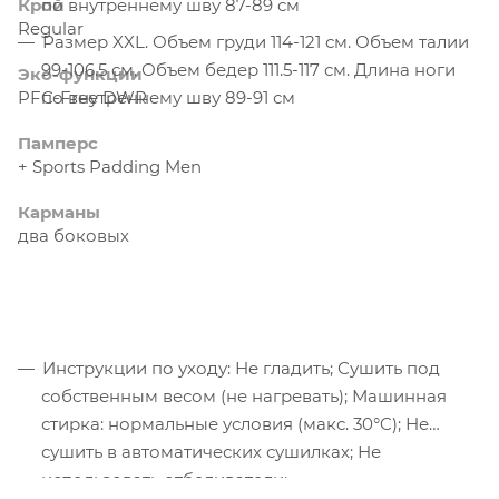
Крой
по внутреннему шву 87-89 см
Regular
Размер XXL. Объем груди 114-121 см. Объем талии
99-106.5 см. Объем бедер 111.5-117 см. Длина ноги
Эко-функции
PFC-Free DWR
по внутреннему шву 89-91 см
Памперс
+ Sports Padding Men
Карманы
два боковых
Инструкции по уходу: Не гладить; Сушить под
собственным весом (не нагревать); Машинная
стирка: нормальные условия (макс. 30°C); Не
сушить в автоматических сушилках; Не
использовать отбеливатели;