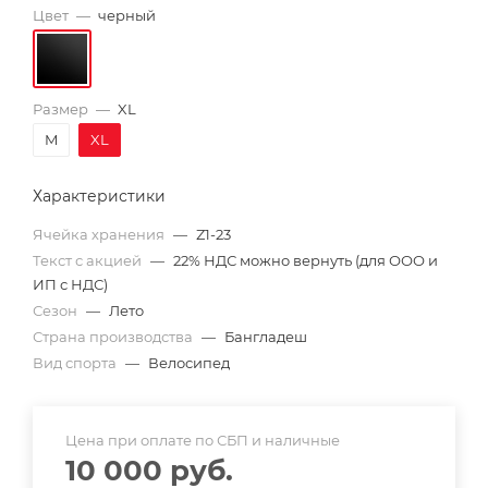
Цвет
—
черный
Размер
—
XL
M
XL
Характеристики
Ячейка хранения
—
Z1-23
Текст с акцией
—
22% НДС можно вернуть (для ООО и
ИП с НДС)
Сезон
—
Лето
Страна производства
—
Бангладеш
Вид спорта
—
Велосипед
Цена при оплате по СБП и наличные
10 000
руб.