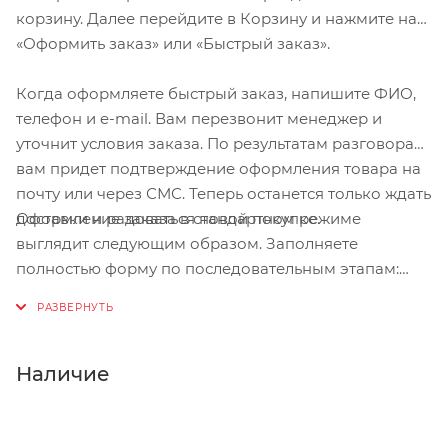
корзину. Далее перейдите в Корзину и нажмите на
«Оформить заказ» или «Быстрый заказ».
Когда оформляете быстрый заказ, напишите ФИО,
телефон и e-mail. Вам перезвонит менеджер и
уточнит условия заказа. По результатам разговора
вам придет подтверждение оформления товара на
почту или через СМС. Теперь останется только ждать
Оформление заказа в стандартном режиме
доставки и радоваться новой покупке.
выглядит следующим образом. Заполняете
полностью форму по последовательным этапам:
адрес, способ доставки, оплаты, данные о себе.
Советуем в комментарии к заказу написать
информацию, которая поможет курьеру вас найти.
Нажмите кнопку «Оформить заказ».
Наличие