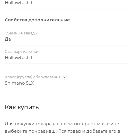
Hollowtech II
приобретаются отдельно)
Кареточный узел — 68 или 73 мм
Свойства дополнительные...
Съемные звезды
Да
Стандарт каретки
Hollowtech II
Класс (группа) оборудования
?
Shimano SLX
Как купить
Для покупки товара в нашем интернет-магазине
выберите понравившийся товар и добавьте его в