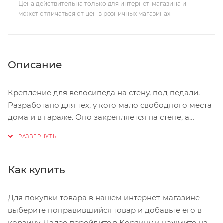
Цена действительна только для интернет-магазина и
может отличаться от цен в розничных магазинах
Описание
Крепление для велосипеда на стену, под педали.
Разработано для тех, у кого мало свободного места
дома и в гараже. Оно закрепляется на стене, а
велосипед вешается на крюк за педаль. Благодаря
этому решению, вам не придется постоянно
обходить байк в месте его стоянки, а еще вы
сбережете полезное пространство комнаты,
Как купить
балкона или гаража. Для двухколесных
транспортных средств с плохим балансом между
Для покупки товара в нашем интернет-магазине
колес и большим весом стоит сделать
выберите понравившийся товар и добавьте его в
дополнительные упоры, на которые можно
корзину. Далее перейдите в Корзину и нажмите на