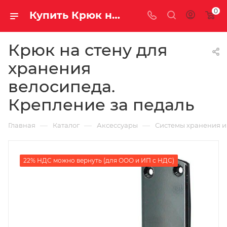
0
Купить Крюк на стену для хранения велосипеда. Крепление за педаль за рублей, а со скидкой
Крюк на стену для
хранения
велосипеда.
Крепление за педаль
—
—
—
Главная
Каталог
Аксессуары
Системы хранения и
22% НДС можно вернуть (для ООО и ИП с НДС)