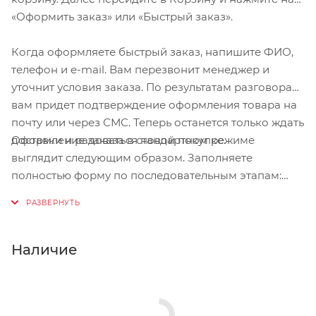
поставить переднее и заднее колесо.
«Оформить заказ» или «Быстрый заказ».
Когда оформляете быстрый заказ, напишите ФИО,
телефон и e-mail. Вам перезвонит менеджер и
уточнит условия заказа. По результатам разговора
вам придет подтверждение оформления товара на
почту или через СМС. Теперь останется только ждать
Оформление заказа в стандартном режиме
доставки и радоваться новой покупке.
выглядит следующим образом. Заполняете
полностью форму по последовательным этапам:
адрес, способ доставки, оплаты, данные о себе.
Советуем в комментарии к заказу написать
информацию, которая поможет курьеру вас найти.
Нажмите кнопку «Оформить заказ».
Наличие