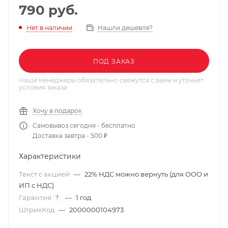
790
руб.
Нашли дешевле?
Нет в наличии
ПОД ЗАКАЗ
Наши менеджеры обязательно свяжутся с вами и уточнят
условия заказа
Хочу в подарок
Самовывоз сегодня - бесплатно
Доставка завтра - 500 ₽
Характеристики
Текст с акцией
—
22% НДС можно вернуть (для ООО и
ИП с НДС)
Гарантия
—
1 год
?
ШтрихКод
—
2000000104973