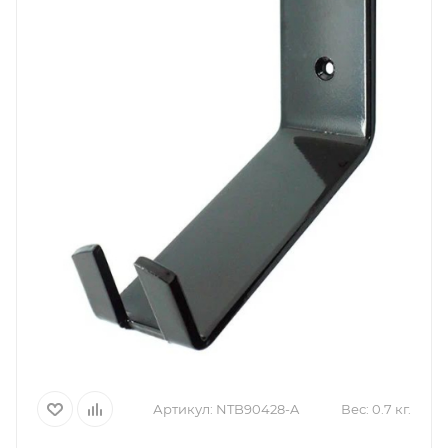
Артикул:
NTB90428-A
Вес:
0.7 кг.