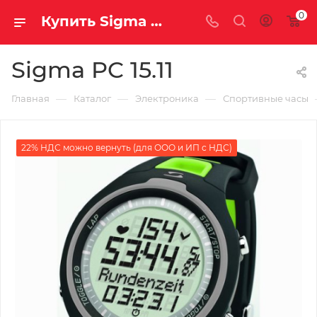
0
Купить Sigma PC 15.11 за рублей, а со скидкой
Sigma PC 15.11
—
—
—
Главная
Каталог
Электроника
Спортивные часы
22% НДС можно вернуть (для ООО и ИП с НДС)