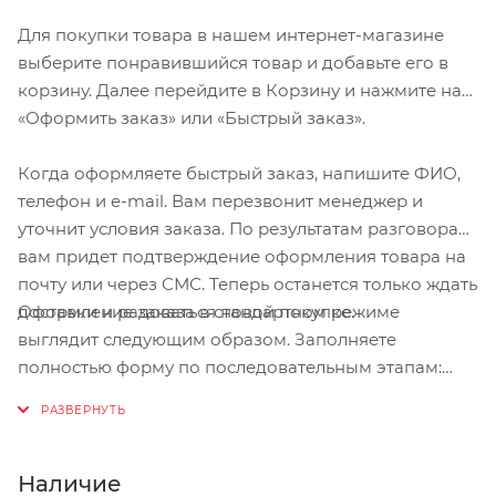
Для покупки товара в нашем интернет-магазине
выберите понравившийся товар и добавьте его в
корзину. Далее перейдите в Корзину и нажмите на
«Оформить заказ» или «Быстрый заказ».
Когда оформляете быстрый заказ, напишите ФИО,
телефон и e-mail. Вам перезвонит менеджер и
уточнит условия заказа. По результатам разговора
вам придет подтверждение оформления товара на
почту или через СМС. Теперь останется только ждать
Оформление заказа в стандартном режиме
доставки и радоваться новой покупке.
выглядит следующим образом. Заполняете
полностью форму по последовательным этапам:
адрес, способ доставки, оплаты, данные о себе.
Советуем в комментарии к заказу написать
информацию, которая поможет курьеру вас найти.
Нажмите кнопку «Оформить заказ».
Наличие