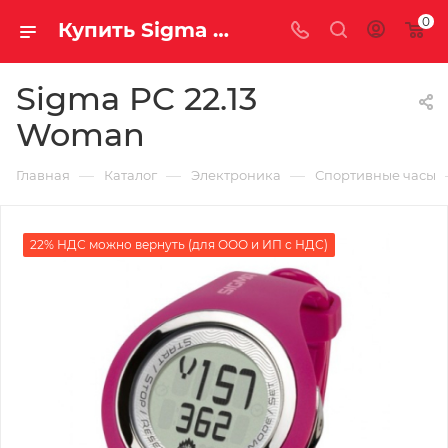
0
Купить Sigma PC 22.13 Woman за рублей, а со скидкой
Sigma PC 22.13
Woman
—
—
—
Главная
Каталог
Электроника
Спортивные часы
22% НДС можно вернуть (для ООО и ИП с НДС)