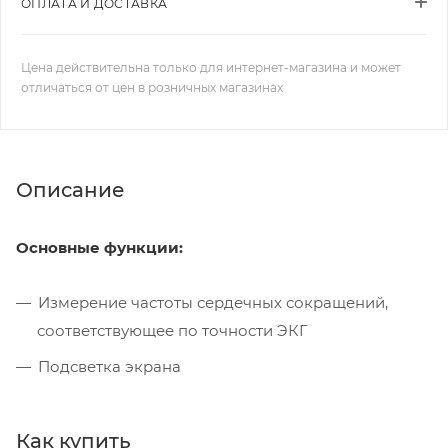
ОПЛАТА И ДОСТАВКА
Цена действительна только для интернет-магазина и может
отличаться от цен в розничных магазинах
Описание
Основные функции:
Измерение частоты сердечных сокращений,
соответствующее по точности ЭКГ
Подсветка экрана
Средняя частота ритма сердца
Как купить
Максимальная частота ритма сердца