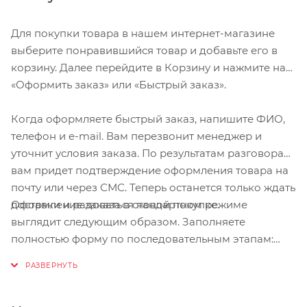
Цифровая кодированная передача данных
Для покупки товара в нашем интернет-магазине
Счетчик калорий
выберите понравившийся товар и добавьте его в
корзину. Далее перейдите в Корзину и нажмите на
Время тренировки в пульсовой зоне и за её
«Оформить заказ» или «Быстрый заказ».
пределами
Общее количество калорий
Когда оформляете быстрый заказ, напишите ФИО,
телефон и e-mail. Вам перезвонит менеджер и
Расчет максимальной частоты ритма сердца
уточнит условия заказа. По результатам разговора
3 настраиваемые вручную зоны тренировки
вам придет подтверждение оформления товара на
почту или через СМС. Теперь останется только ждать
Оформление заказа в стандартном режиме
доставки и радоваться новой покупке.
выглядит следующим образом. Заполняете
полностью форму по последовательным этапам:
адрес, способ доставки, оплаты, данные о себе.
Советуем в комментарии к заказу написать
информацию, которая поможет курьеру вас найти.