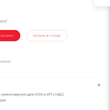
вле?
КОРЗИНУ
КУПИТЬ В 1 КЛИК
сплатно
 можно вернуть (для ООО и ИП с НДС)
США