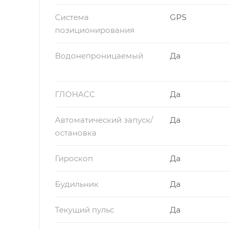
Система
GPS
позиционирования
Водонепроницаемый
Да
ГЛОНАСС
Да
Автоматический запуск/
Да
остановка
Гироскоп
Да
Будильник
Да
Текущий пульс
Да