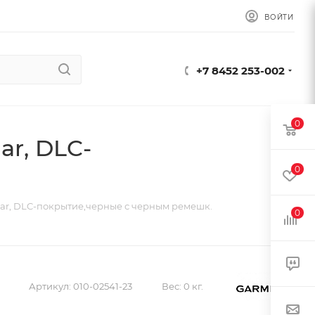
ВОЙТИ
+7 8452 253-002
0
ar, DLC-
0
lar, DLC-покрытие,черные с черным ремешк.
0
Артикул:
010-02541-23
Вес:
0 кг.