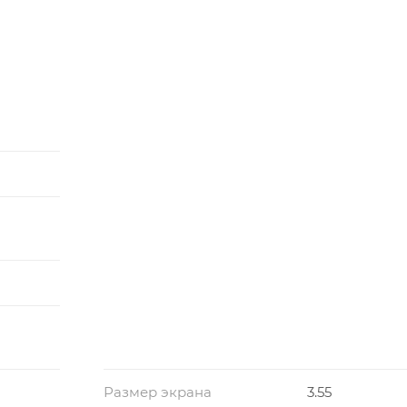
несколькими полосами частот.
ареей.
ареи в режиме смарт-часов.
 информация о восстановлении.
несколькими полосами частот.
Размер экрана
3.55