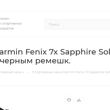
газин
 спортивных
осаратов
min Fenix 7x Sapphire Sol
 черным ремешк.
—
тивные часы
Спортивные часы Garmin Fenix 7x Sapphire So