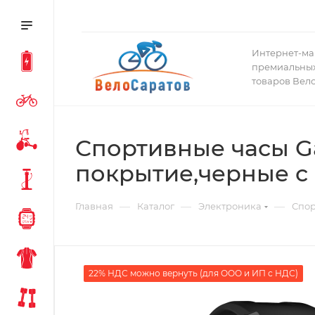
Интернет-ма
премиальных
товаров Вел
Спортивные часы Gar
покрытие,черные с
—
—
—
Главная
Каталог
Электроника
Спор
22% НДС можно вернуть (для ООО и ИП с НДС)