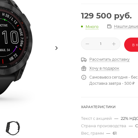
129 500
руб.
Нашли деше
Много
В 
Рассчитать доставку
Хочу в подарок
Самовывоз сегодня - бе
Доставка завтра - 500 ₽
ХАРАКТЕРИСТИКИ
Текст с акцией
—
22% НДС
Страна производства
—
Вес, грамм
—
61