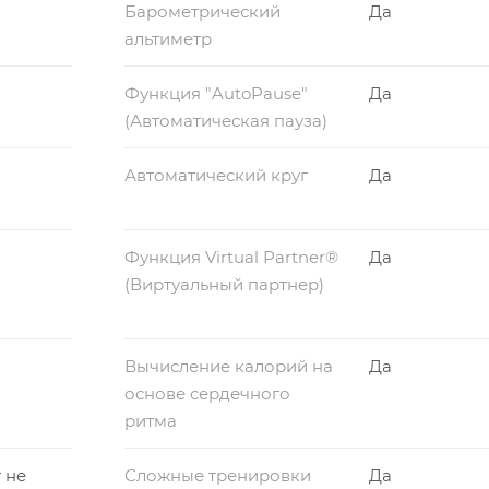
Барометрический
Да
альтиметр
Функция "AutoPause"
Да
(Автоматическая пауза)
Автоматический круг
Да
Функция Virtual Partner®
Да
(Виртуальный партнер)
Вычисление калорий на
Да
основе сердечного
ритма
 не
Сложные тренировки
Да