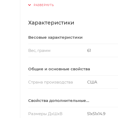
Технология SATIQTM и GPS-приемник с 
Стекло Power Sapphire с солнечной бат
Характеристики
До 37 дней работы без подзарядки бат
Яркий светодиодный фонарик.
Весовые характеристики
Расширенные показатели тренировок и
Показатели здоровья и велнеса.
Вес, грамм
61
Технология SATIQTM и GPS-приемник с 
Общие и основные свойства
Страна производства
США
Свойства дополнительные...
Размеры ДхШхВ
51х51х14.9