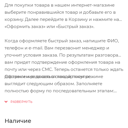
Для покупки товара в нашем интернет-магазине
выберите понравившийся товар и добавьте его в
корзину. Далее перейдите в Корзину и нажмите на
«Оформить заказ» или «Быстрый заказ».
Когда оформляете быстрый заказ, напишите ФИО,
телефон и e-mail. Вам перезвонит менеджер и
уточнит условия заказа. По результатам разговора
вам придет подтверждение оформления товара на
почту или через СМС. Теперь останется только ждать
Оформление заказа в стандартном режиме
доставки и радоваться новой покупке.
выглядит следующим образом. Заполняете
полностью форму по последовательным этапам:
адрес, способ доставки, оплаты, данные о себе.
Советуем в комментарии к заказу написать
информацию, которая поможет курьеру вас найти.
Нажмите кнопку «Оформить заказ».
Наличие