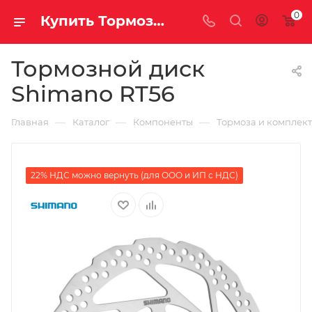
0
Купить Тормозной диск Shimano RT56 за рублей, а со скидкой
Тормозной диск
Shimano RT56
—
—
—
Главная
Каталог
Компоненты
Тормоза и комплек
22% НДС можно вернуть (для ООО и ИП с НДС)