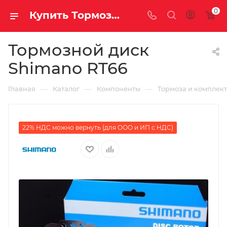
0
Купить Тормозной диск Shimano RT66 за рублей, а со скидкой
Тормозной диск
Shimano RT66
—
—
—
Главная
Каталог
Компоненты
Тормоза и комплек
22% НДС можно вернуть (для ООО и ИП с НДС)