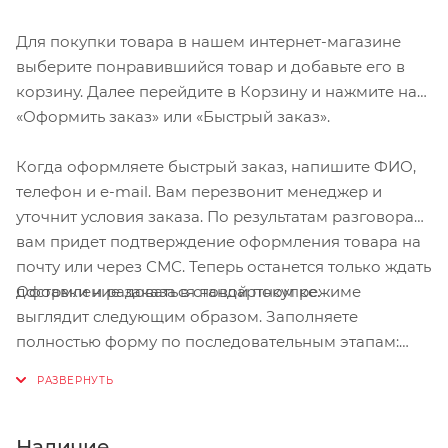
Для покупки товара в нашем интернет-магазине
выберите понравившийся товар и добавьте его в
корзину. Далее перейдите в Корзину и нажмите на
«Оформить заказ» или «Быстрый заказ».
Когда оформляете быстрый заказ, напишите ФИО,
телефон и e-mail. Вам перезвонит менеджер и
уточнит условия заказа. По результатам разговора
вам придет подтверждение оформления товара на
почту или через СМС. Теперь останется только ждать
Оформление заказа в стандартном режиме
доставки и радоваться новой покупке.
выглядит следующим образом. Заполняете
полностью форму по последовательным этапам:
адрес, способ доставки, оплаты, данные о себе.
Советуем в комментарии к заказу написать
информацию, которая поможет курьеру вас найти.
Нажмите кнопку «Оформить заказ».
Наличие