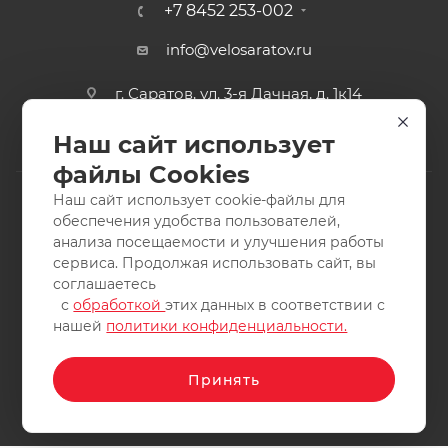
+7 8452 253-002
info@velosaratov.ru
г. Саратов, ул. 3-я Дачная, д. 1к14
Наш сайт использует
файлы Cookies
Наш сайт использует cookie-файлы для
обеспечения удобства пользователей,
анализа посещаемости и улучшения работы
2011-2026 © интернет-магазин спортивных товаров
сервиса. Продолжая использовать сайт, вы
ВелоСаратов. Не является публичной офертой. Все права
соглашаетесь
защищены. Заимствование материалов и фотографий
с
обработкой
этих данных в соответствии с
запрещено.
нашей
политики конфиденциальности.
Принять