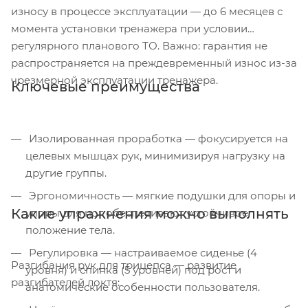
износу в процессе эксплуатации — до 6 месяцев с
момента установки тренажера при условии
регулярного планового ТО. Важно: гарантия не
распространяется на преждевременный износ из-за
чрезмерной эксплуатации тренажера.
Ключевые преимущества
Изолированная проработка — фокусируется на
целевых мышцах рук, минимизируя нагрузку на
другие группы.
Эргономичность — мягкие подушки для опоры и
Какие упражнения можно выполнять
упоры для ног обеспечивают устойчивое
положение тела.
Регулировка — настраиваемое сиденье (4
Разгибания рук для трицепса — развитие
уровня) и спинка (5 уровней) под рост и
разгибателей локтя:
анатомические особенности пользователя.