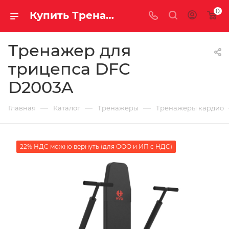
0
Купить Тренажер для трицепса DFC D2003A за рублей, а со скидкой
Тренажер для
трицепса DFC
D2003A
—
—
—
Главная
Каталог
Тренажеры
Тренажеры кардио
22% НДС можно вернуть (для ООО и ИП с НДС)