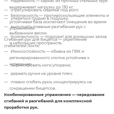
Надёжность — каркас из прочных стальных труб
выдерживает нагрузку до 130 кг.
отрегулировать сиденье под рост;
Безопасность — противоскользящие элементы и
упереться грудью в подушку;
устойчивая база исключают смещение во время
выполнять плавные разгибания рук с
упражнений.
выбранным весом.
Компактность — подходит для домашних залов
Сгибания рук для бицепса — укрепление
и небольших пространств.
сгибателей локтя:
Износостойкость — обивка из ПВХ и
регенерированного хлопка устойчива к
истиранию.
зафиксировать ноги упорами;
держать ручки на уровне плеч;
плавно сгибать руки, концентрируясь на
сокращении бицепсов.
Комбинированные упражнения — чередование
сгибаний и разгибаний для комплексной
проработки рук.