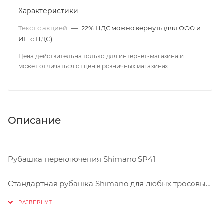
Характеристики
Текст с акцией
—
22% НДС можно вернуть (для ООО и
ИП с НДС)
Цена действительна только для интернет-магазина и
может отличаться от цен в розничных магазинах
Описание
Рубашка переключения Shimano SP41
Стандартная рубашка Shimano для любых тросовых
систем переключения скоростей, независимо от
количества скоростей. Продается на отрез с шагом