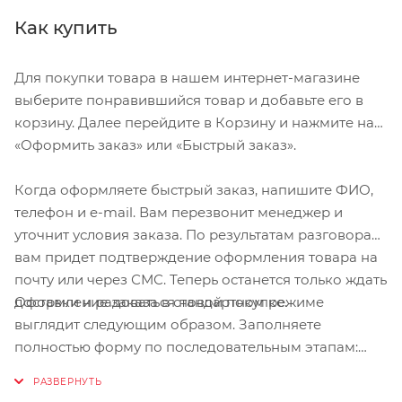
50 см. При заказе количества отличного от 1, в
заказе вы получите один отрезок равный 1, 1.5, 2 и т.д.
Как купить
метрам.
Для покупки товара в нашем интернет-магазине
выберите понравившийся товар и добавьте его в
корзину. Далее перейдите в Корзину и нажмите на
«Оформить заказ» или «Быстрый заказ».
Когда оформляете быстрый заказ, напишите ФИО,
телефон и e-mail. Вам перезвонит менеджер и
уточнит условия заказа. По результатам разговора
вам придет подтверждение оформления товара на
почту или через СМС. Теперь останется только ждать
Оформление заказа в стандартном режиме
доставки и радоваться новой покупке.
выглядит следующим образом. Заполняете
полностью форму по последовательным этапам:
адрес, способ доставки, оплаты, данные о себе.
Советуем в комментарии к заказу написать