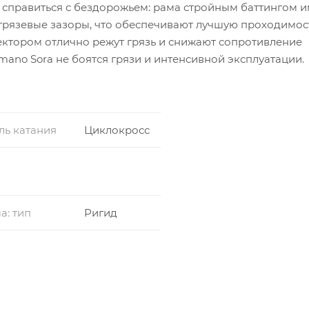
 справиться с бездорожьем: рама стройным баттингом и
грязевые зазоры, что обеспечивают лучшую проходимост
ектором отлично режут грязь и снижают сопротивление
ano Sora не боятся грязи и интенсивной эксплуатации.
ль катания
Циклокросс
а: тип
Ригид