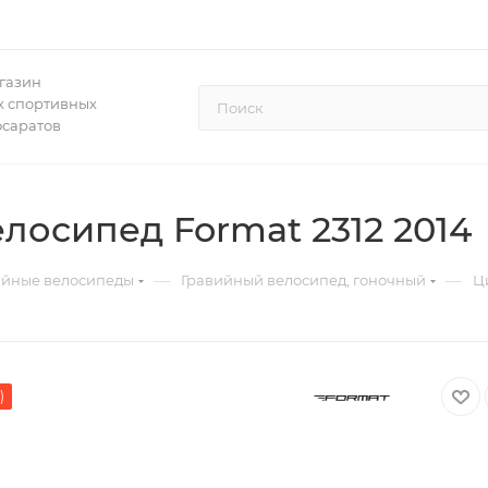
газин
 спортивных
осаратов
осипед Format 2312 2014
—
—
ийные велосипеды
Гравийный велосипед, гоночный
Ц
)