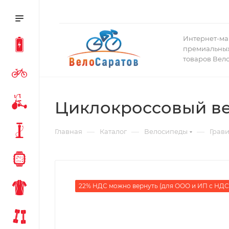
Интернет-ма
премиальных
товаров Вел
Циклокроссовый вел
—
—
—
Главная
Каталог
Велосипеды
Грав
22% НДС можно вернуть (для ООО и ИП с НДС