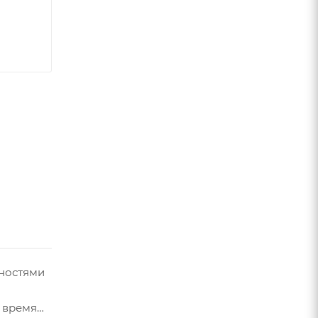
дностями
е время