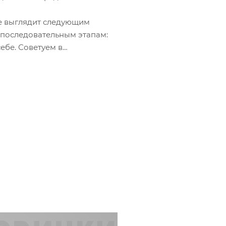
е выглядит следующим
 последовательным этапам:
себе. Советуем в
ию, которая поможет курьеру
з».