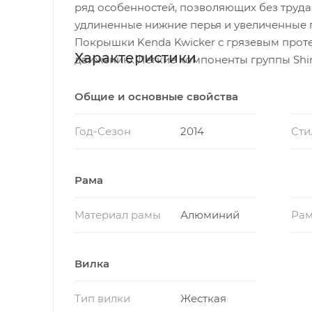
ряд особенностей, позволяющих без труда
удлиненные нижние перья и увеличенные 
Покрышки Kenda Kwicker с грязевым прот
Характеристики
движению. Легкие компоненты группы Shim
Общие и основные свойства
Год-Сезон
2014
Сти
Рама
Материал рамы
Алюминий
Рам
Вилка
Тип вилки
Жесткая